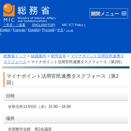
開閉メニュー
ご意見・ご提案
ENGLISH(TOP)
MIC ICT Policy
(
English
/
Français
/
Español
/
Русский
/
中文
/
عربي
)
総務省トップ
>
組織案内
>
研究会等
>
マイナポイント活用官民連携タ
スクフォース
> マイナポイント活用官民連携タスクフォース（第2回）
マイナポイント活用官民連携タスクフォース（第2
回）
日時
令和元年11月6日（水）15:00～16:00
場所
全国都市会館 第2会議室