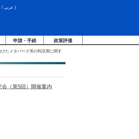
文
/
عربي
)
申請・手続
政策評価
に向けたメタバース等の利活用に関す
究会（第5回）開催案内