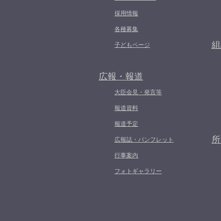
採用情報
各種募集
組
子どもページ
広報・報道
大臣会見・発言等
報道資料
報道予定
所
広報誌・パンフレット
行事案内
フォトギャラリー