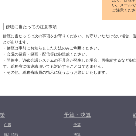
い。メールで
ご注意くださ
傍聴に当たっての注意事項
傍聴に当たっては次の事項をお守りください。お守りいただけない場合、
とがあります。
・傍聴は事前にお知らせした方法のみご利用ください。
・会議の録音・録画・配信等は御遠慮ください。
・開催中、Web会議システムの不具合が発生した場合、再接続するなど御
す。総務省に御連絡頂いても対応することはできません。
・その他、総務省職員の指示に従うようお願いいたします。
策
予算・決算
白書
予算
統計情報
決算