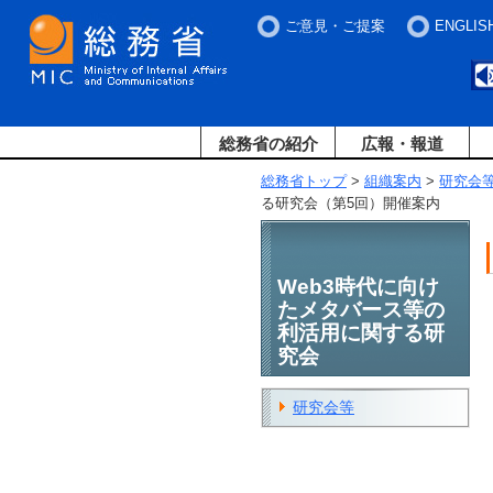
ご意見・ご提案
ENGLIS
総務省の紹介
広報・報道
総務省トップ
>
組織案内
>
研究会
る研究会（第5回）開催案内
Web3時代に向け
たメタバース等の
利活用に関する研
究会
研究会等