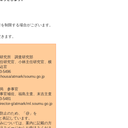
者を制限する場合がございます。
だきます。
研究所 調査研究部
任研究官、小林主任研究官、横
込官
-5496
chousa/atmark/soumu.go.jp
局 参事官
事官補佐、福島主査、末吉主査
-5481
irector-g/atmark/ml.soumu.go.jp
防止のため、「@」を
k/」と表記しています。
みについては、案内に記載の方
込みページからお申込みくださ