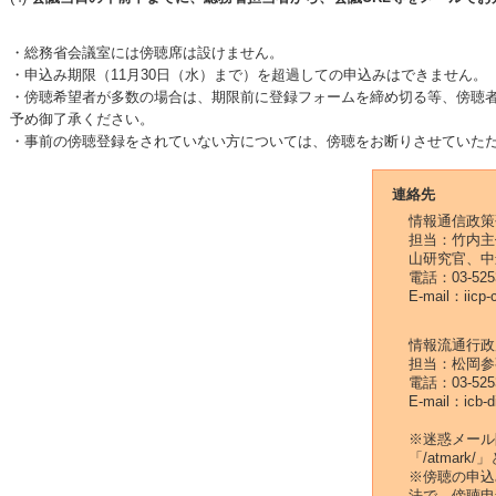
・総務省会議室には傍聴席は設けません。
・申込み期限（11月30日（水）まで）を超過しての申込みはできません。
・傍聴希望者が多数の場合は、期限前に登録フォームを締め切る等、傍聴
予め御了承ください。
・事前の傍聴登録をされていない方については、傍聴をお断りさせていた
連絡先
情報通信政策
担当：竹内主
山研究官、中
電話：03-5253
E-mail：iicp-
情報流通行政
担当：松岡参
電話：03-5253
E-mail：icb-d
※迷惑メール
「/atmar
※傍聴の申込
法で、傍聴申