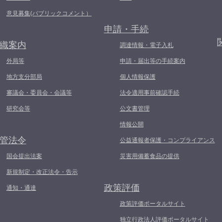
意見募集(パブリックコメント）
申請・手続
織案内
調達情報・電子入札
外局等
申請・届出等の手続案内
地方支分部局
個人情報保護
審議会・委員会・会議等
法令適用事前確認手続
研究会等
公文書管理
情報公開
管法令
公益通報者保護・コンプライアンス
国会提出法案
災害用備蓄食品の提供
新規制定・改正法令・告示
政策評価
通知・通達
政策評価ポータルサイト
独立行政法人評価ポータルサイト