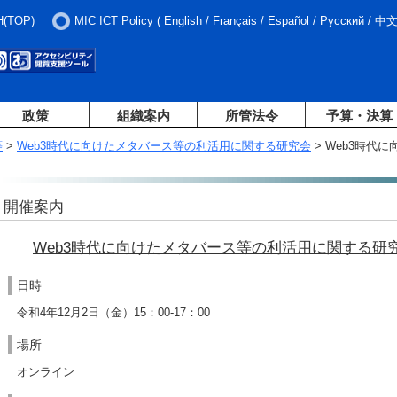
H(TOP)
MIC ICT Policy
(
English
/
Français
/
Español
/
Русский
/
中
政策
組織案内
所管法令
予算・決算
等
>
Web3時代に向けたメタバース等の利活用に関する研究会
> Web3時代
開催案内
Web3時代に向けたメタバース等の利活用に関する研
日時
令和4年12月2日（金）15：00-17：00
場所
オンライン