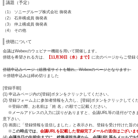
議題（予定）
（1） ソニーグループ株式会社 御発表
（2） 石井構成員 御発表
（3） 仲上構成員 御発表
（4） その他
傍聴について
会議はWebexのウェビナー機能を用いて開催します。
傍聴を希望される方は、
【11月30日（水）まで】
に次のページからご登録
傍聴申込みページ（総務省サイトを離れ、Webexのページとなります）
※傍聴申込みは締め切りました
[登録手順]
(1) 申込みページ内の[登録]ボタンをクリックしてください。
(2) 登録フォーム上に参加者情報を入力し、[登録]ボタンをクリックしてく
※登録の際、お名前は「姓 名」の順でご記載ください。
※メールアドレスの入力に誤りがありますと、会議URL等の送付ができ
意下さい。
(3) 画面に「登録情報を送信しました」と表示され、登録を受け付けた旨
※
この時点では、
会議URLを記載した登録完了メールの送信はございま
(4)
会議当日の午前中までに、総務省担当者から、会議URL等をメールでお