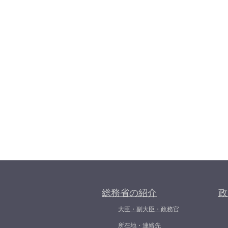
総務省の紹介
政
大臣・副大臣・政務官
所在地・連絡先