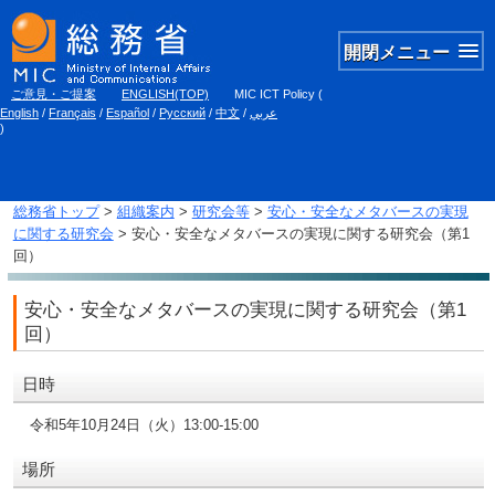
開閉メニュー
ご意見・ご提案
ENGLISH(TOP)
MIC ICT Policy
(
English
/
Français
/
Español
/
Русский
/
中文
/
عربي
)
総務省トップ
>
組織案内
>
研究会等
>
安心・安全なメタバースの実現
に関する研究会
> 安心・安全なメタバースの実現に関する研究会（第1
回）
安心・安全なメタバースの実現に関する研究会（第1
回）
日時
令和5年10月24日（火）13:00-15:00
場所