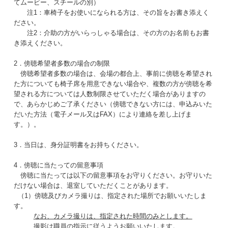
てムービー、スチールの別）
注1：車椅子をお使いになられる方は、その旨をお書き添えく
ださい。
注2：介助の方がいらっしゃる場合は、その方のお名前もお書
き添えください。
2．傍聴希望者多数の場合の制限
傍聴希望者多数の場合は、会場の都合上、事前に傍聴を希望され
た方についても椅子席を用意できない場合や、複数の方が傍聴を希
望される方については人数制限させていただく場合がありますの
で、あらかじめご了承ください（傍聴できない方には、申込みいた
だいた方法（電子メール又はFAX）により連絡を差し上げま
す。）。
3．当日は、身分証明書をお持ちください。
4．傍聴に当たっての留意事項
傍聴に当たっては以下の留意事項をお守りください。お守りいた
だけない場合は、退室していただくことがあります。
（1）傍聴及びカメラ撮りは、指定された場所でお願いいたしま
す。
なお、カメラ撮りは、指定された時間のみとします。
撮影は職員の指示に従うようお願いいたします。