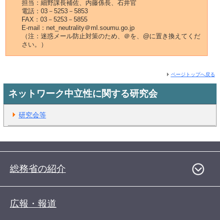
担当：細野課長補佐、内藤係長、石井官
電話：03－5253－5853
FAX：03－5253－5855
E-mail：net_neutrality＠ml.soumu.go.jp
（注：迷惑メール防止対策のため、＠を、@に置き換えてくだ
さい。）
ページトップへ戻る
ネットワーク中立性に関する研究会
研究会等
総務省の紹介
広報・報道