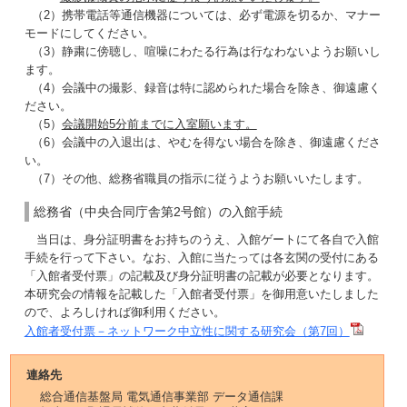
（2）携帯電話等通信機器については、必ず電源を切るか、マナー
モードにしてください。
（3）静粛に傍聴し、喧噪にわたる行為は行なわないようお願いし
ます。
（4）会議中の撮影、録音は特に認められた場合を除き、御遠慮く
ださい。
（5）
会議開始5分前までに入室願います。
（6）会議中の入退出は、やむを得ない場合を除き、御遠慮くださ
い。
（7）その他、総務省職員の指示に従うようお願いいたします。
総務省（中央合同庁舎第2号館）の入館手続
当日は、身分証明書をお持ちのうえ、入館ゲートにて各自で入館
手続を行って下さい。なお、入館に当たっては各玄関の受付にある
「入館者受付票」の記載及び身分証明書の記載が必要となります。
本研究会の情報を記載した「入館者受付票」を御用意いたしました
ので、よろしければ御利用ください。
入館者受付票－ネットワーク中立性に関する研究会（第7回）
連絡先
総合通信基盤局 電気通信事業部 データ通信課