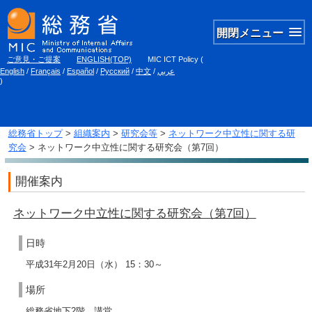
開閉メニュー
ご意見・ご提案
ENGLISH(TOP)
MIC ICT Policy
(
English
/
Français
/
Español
/
Русский
/
中文
/
عربي
)
総務省トップ
>
組織案内
>
研究会等
>
ネットワーク中立性に関する研
究会
> ネットワーク中立性に関する研究会（第7回）
開催案内
ネットワーク中立性に関する研究会（第7回）
日時
平成31年2月20日（水） 15：30～
場所
総務省地下2階 講堂