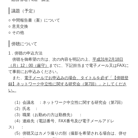
議題（予定）
○ 中間報告書（案）について
○ 意見交換
○ その他
傍聴について
1．傍聴の申込方法
傍聴を御希望の方は、次の内容を明記の上、
平成31年2月18日
（月）12：00（厳守）
までに、下記担当まで電子メール又はFAXに
て事前にお申込みください。
また、
電子メールでお申込みの場合、タイトルを必ず
「【傍聴登
録】ネットワーク中立性に関する研究会（第7回）」としてくださ
い。
（1）会議名 ：ネットワーク中立性に関する研究会（第7回）
（2）氏名 ：
（3）職業（お勤めの方は勤務先） ：
（4）連絡先（電話番号、FAX番号及び電子メールアドレ
ス） ：
（5）傍聴又はカメラ撮りの別（撮影を希望される場合は、併せ