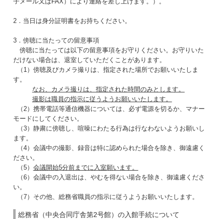
子メール又はFAX）により連絡を差し上げます。）。
2．当日は身分証明書をお持ちください。
3．傍聴に当たっての留意事項
傍聴に当たっては以下の留意事項をお守りください。お守りいた
だけない場合は、退室していただくことがあります。
（1）傍聴及びカメラ撮りは、指定された場所でお願いいたしま
す。
なお、カメラ撮りは、指定された時間のみとします。
撮影は職員の指示に従うようお願いいたします。
（2）携帯電話等通信機器については、必ず電源を切るか、マナー
モードにしてください。
（3）静粛に傍聴し、喧噪にわたる行為は行なわないようお願いし
ます。
（4）会議中の撮影、録音は特に認められた場合を除き、御遠慮く
ださい。
（5）
会議開始5分前までに入室願います。
（6）会議中の入退出は、やむを得ない場合を除き、御遠慮くださ
い。
（7）その他、総務省職員の指示に従うようお願いいたします。
総務省（中央合同庁舎第2号館）の入館手続について