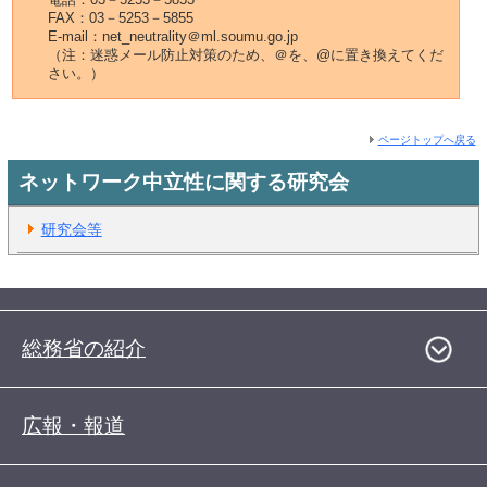
FAX：03－5253－5855
E-mail：net_neutrality＠ml.soumu.go.jp
（注：迷惑メール防止対策のため、＠を、@に置き換えてくだ
さい。）
ページトップへ戻る
ネットワーク中立性に関する研究会
研究会等
総務省の紹介
広報・報道