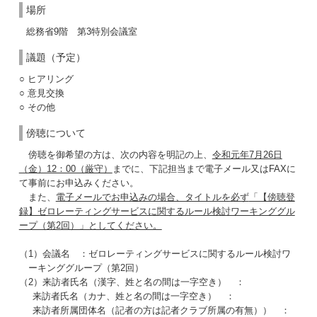
場所
総務省9階 第3特別会議室
議題（予定）
○ ヒアリング
○ 意見交換
○ その他
傍聴について
傍聴を御希望の方は、次の内容を明記の上、
令和元年7月26日
（金）12：00（厳守）
までに、下記担当まで電子メール又はFAXに
て事前にお申込みください。
また、
電子メールでお申込みの場合、タイトルを必ず
「【傍聴登
録】ゼロレーティングサービスに関するルール検討ワーキンググル
ープ（第2回）」としてください。
（1）会議名 ：ゼロレーティングサービスに関するルール検討ワ
ーキンググループ（第2回）
（2）来訪者氏名（漢字、姓と名の間は一字空き） ：
来訪者氏名（カナ、姓と名の間は一字空き） ：
来訪者所属団体名（記者の方は記者クラブ所属の有無）） ：