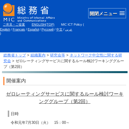
開閉メニュー
ご意見・ご提案
ENGLISH(TOP)
MIC ICT Policy
(
English
/
Français
/
Español
/
Русский
/
中文
/
عربي
)
総務省トップ
>
組織案内
>
研究会等
>
ネットワーク中立性に関する研
究会
> ゼロレーティングサービスに関するルール検討ワーキンググルー
プ（第2回）
開催案内
ゼロレーティングサービスに関するルール検討ワーキ
ンググループ（第2回）
日時
令和元年7月30日（火） 15：00～