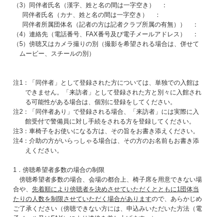
（3）同伴者氏名（漢字、姓と名の間は一字空き） ：
同伴者氏名（カナ、姓と名の間は一字空き） ：
同伴者所属団体名（記者の方は記者クラブ所属の有無）） ：
（4）連絡先（電話番号、FAX番号及び電子メールアドレス） ：
（5）傍聴又はカメラ撮りの別（撮影を希望される場合は、併せて
ムービー、スチールの別）
注1：「同伴者」として登録された方については、単独での入館は
できません。「来訪者」として登録された方と別々に入館され
る可能性がある場合は、個別に登録をしてください。
注2：「同伴者あり」で登録される場合、「来訪者」には実際に入
館受付で警備員に対し手続をされる方を登録してください。
注3：車椅子をお使いになる方は、その旨をお書き添えください。
注4：介助の方がいらっしゃる場合は、その方のお名前もお書き添
えください。
1．傍聴希望者多数の場合の制限
傍聴希望者多数の場合、会場の都合上、椅子席を用意できない場
合や、
先着順により傍聴者を決めさせていただくとともに1団体当
たりの人数を制限させていただく場合があります
ので、あらかじめ
ご了承ください（傍聴できない方には、申込みいただいた方法（電