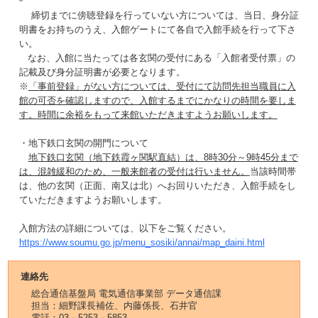
締切までに傍聴登録を行っていない方については、当日、身分証
明書をお持ちのうえ、入館ゲートにて各自で入館手続を行って下さ
い。
なお、入館に当たっては各玄関の受付にある「入館者受付票」の
記載及び身分証明書が必要となります。
※
「事前登録」がない方については、受付にて訪問先担当職員に入
館の可否を確認しますので、入館するまでにかなりの時間を要しま
す。時間に余裕をもって来館いただきますようお願いします。
・地下鉄口玄関の開門について
地下鉄口玄関（地下鉄霞ヶ関駅直結）は、8時30分～9時45分まで
は、混雑緩和のため、一般来館者の受付は行いません。
当該時間帯
は、他の玄関（正面、南又は北）へお回りいただき、入館手続をし
ていただきますようお願いします。
入館方法の詳細については、以下をご覧ください。
https://www.soumu.go.jp/menu_sosiki/annai/map_daini.html
連絡先
総合通信基盤局 電気通信事業部 データ通信課
担当：細野課長補佐、内藤係長、石井官
電話：03－5253－5853