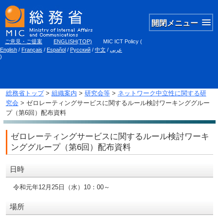
開閉メニュー
ご意見・ご提案
ENGLISH(TOP)
MIC ICT Policy
(
English
/
Français
/
Español
/
Русский
/
中文
/
عربي
)
総務省トップ
>
組織案内
>
研究会等
>
ネットワーク中立性に関する研
究会
> ゼロレーティングサービスに関するルール検討ワーキンググルー
プ（第6回）配布資料
ゼロレーティングサービスに関するルール検討ワーキ
ンググループ（第6回）配布資料
日時
令和元年12月25日（水）10：00～
場所