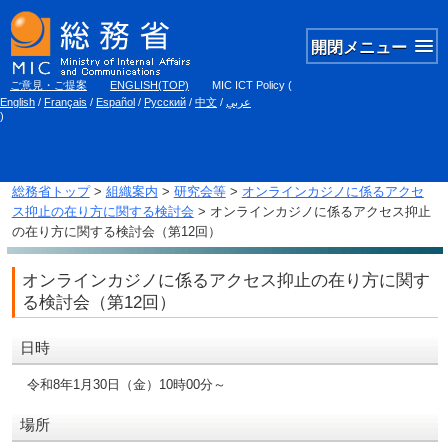
開閉メニュー
ご意見・ご提案
ENGLISH(TOP)
MIC ICT Policy
(
English
/
Français
/
Español
/
Русский
/
中文
/
عربي
)
総務省トップ
>
組織案内
>
研究会等
>
オンラインカジノに係るアクセ
ス抑止の在り方に関する検討会
> オンラインカジノに係るアクセス抑止
の在り方に関する検討会（第12回）
オンラインカジノに係るアクセス抑止の在り方に関す
る検討会（第12回）
日時
令和8年1月30日（金）10時00分～
場所