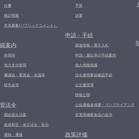
白書
予算
統計情報
決算
意見募集(パブリックコメント）
申請・手続
織案内
調達情報・電子入札
外局等
申請・届出等の手続案内
地方支分部局
個人情報保護
審議会・委員会・会議等
法令適用事前確認手続
研究会等
公文書管理
情報公開
管法令
公益通報者保護・コンプライアンス
国会提出法案
災害用備蓄食品の提供
新規制定・改正法令・告示
政策評価
通知・通達