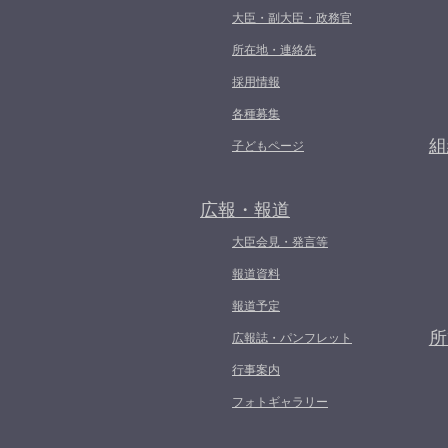
大臣・副大臣・政務官
所在地・連絡先
採用情報
各種募集
組
子どもページ
広報・報道
大臣会見・発言等
報道資料
報道予定
所
広報誌・パンフレット
行事案内
フォトギャラリー