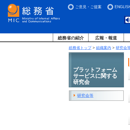
ご意見・ご提案
ENGLIS
総務省の紹介
広報・報道
総務省トップ
>
組織案内
>
研究会
プラットフォーム
サービスに関する
研究会
研究会等