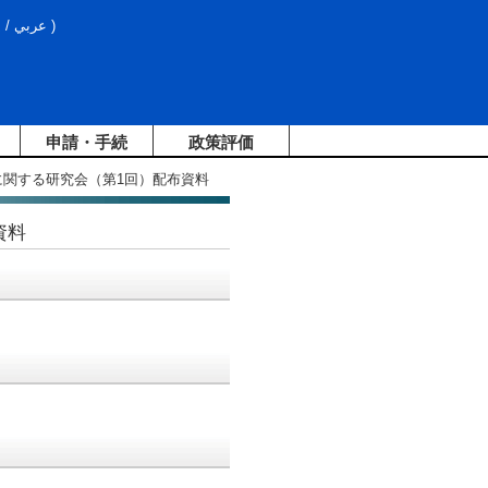
文
/
عربي
)
申請・手続
政策評価
に関する研究会（第1回）配布資料
資料