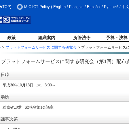
H(TOP)
MIC ICT Policy
(
English
/
Français
/
Español
/
Русский
/
中
政策
組織案内
所管法令
予算・決算
等
>
プラットフォームサービスに関する研究会
> プラットフォームサービス
プラットフォームサービスに関する研究会（第1回）配布
日時
平成30年10月18日（木）8:30～
場所
総務省10階 総務省第1会議室
議事次第