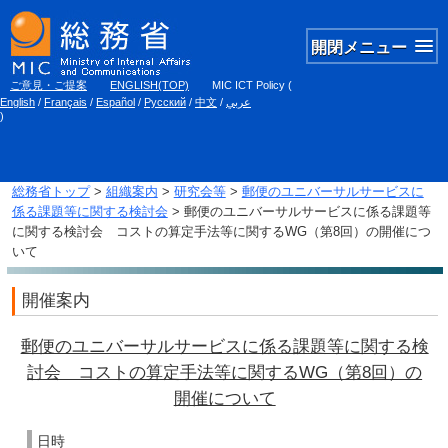
開閉メニュー
ご意見・ご提案
ENGLISH(TOP)
MIC ICT Policy
(
English
/
Français
/
Español
/
Русский
/
中文
/
عربي
)
総務省トップ
>
組織案内
>
研究会等
>
郵便のユニバーサルサービスに
係る課題等に関する検討会
> 郵便のユニバーサルサービスに係る課題等
に関する検討会 コストの算定手法等に関するWG（第8回）の開催につ
いて
開催案内
郵便のユニバーサルサービスに係る課題等に関する検
討会 コストの算定手法等に関するWG（第8回）の
開催について
日時