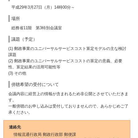
平成29年3月27日（月）14時00分～
場所
総務省11階 第3特別会議室
議題（予定）
(1) 郵政事業のユニバーサルサービスコスト算定モデルの主な検討
課題
(2) 郵政事業のユニバーサルサービスコストの算定の意義、必要
性、算定結果の活用可能性等
(3) その他
傍聴希望の受付について
会議内容に経営上の情報が含まれるため非公開とさせていただきま
す。
一般傍聴のお申し込みは受付しておりませんので、あらかじめご了
承ください。
連絡先
情報流通行政局 郵政行政部 郵便課