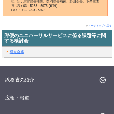
担 当：馬宮課長補佐、益岡課長補佐、野田係長、下条主査
電 話：03－5253－5975 (直通)
FAX：03－5253－5973
ページトップへ戻る
郵便のユニバーサルサービスに係る課題等に関
する検討会
研究会等
総務省の紹介
広報・報道