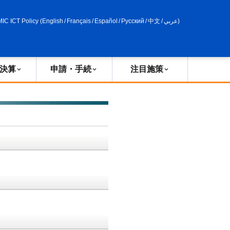
申請・手続
政策評価
MIC ICT Policy
(
English
/
Français
/
Español
/
Русский
/
中文
/
عربي
)
決算
申請・手続
注目施策