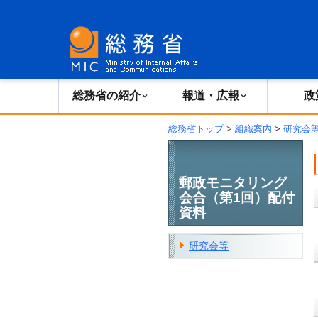
総務省の紹介
広報・報道
総務省の紹介
報道・広報
政
総務省トップ
>
組織案内
>
研究会
郵政モニタリング
会合（第1回）配付
資料
研究会等