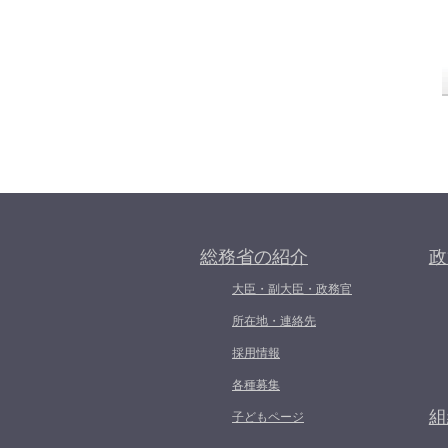
総務省の紹介
政
大臣・副大臣・政務官
所在地・連絡先
採用情報
各種募集
組
子どもページ