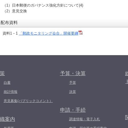
（1）日本郵便のガバナンス強化方針について(4)
（2）意見交換
配布資料
資料1－1
「郵政モニタリング会合」開催要綱
策
予算・決算
白書
予算
統計情報
決算
意見募集(パブリックコメント）
申請・手続
織案内
調達情報・電子入札