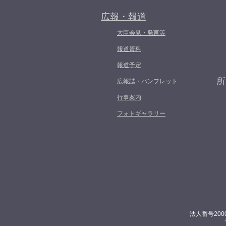
広報・報道
大臣会見・発言等
報道資料
報道予定
所
広報誌・パンフレット
行事案内
フォトギャラリー
法人番号200