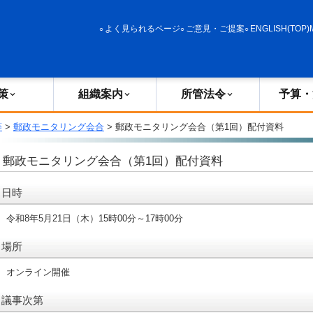
政策
組織案内
所管法令
予算・決算
よく見られるページ
ご意見・ご提案
ENGLISH(TOP)
策
組織案内
所管法令
予算・
等
>
郵政モニタリング会合
> 郵政モニタリング会合（第1回）配付資料
郵政モニタリング会合（第1回）配付資料
日時
令和8年5月21日（木）15時00分～17時00分
場所
オンライン開催
議事次第