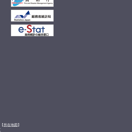
館【
所在地図
】
て