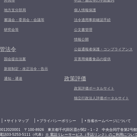
外局等
申請・届出等の手続案内
地方支分部局
個人情報保護
審議会・委員会・会議等
法令適用事前確認手続
研究会等
公文書管理
情報公開
管法令
公益通報者保護・コンプライアンス
国会提出法案
災害用備蓄食品の提供
新規制定・改正法令・告示
政策評価
通知・通達
政策評価ポータルサイト
独立行政法人評価ポータルサイト
サイトマップ
プライバシーポリシー
当省ホームページについて
0012020001 〒100-8926 東京都千代田区霞が関2－1－2 中央合同庁舎第2号
電話03-5253-5111（代表）
※ 電話リレーサービス（手話リンク）のご利用につい