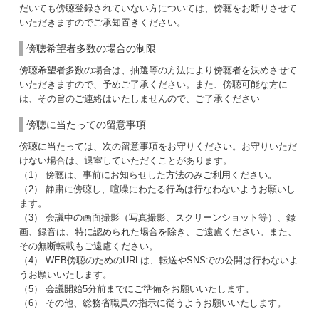
だいても傍聴登録されていない方については、傍聴をお断りさせて
いただきますのでご承知置きください。
傍聴希望者多数の場合の制限
傍聴希望者多数の場合は、抽選等の方法により傍聴者を決めさせて
いただきますので、予めご了承ください。また、傍聴可能な方に
は、その旨のご連絡はいたしませんので、ご了承ください
傍聴に当たっての留意事項
傍聴に当たっては、次の留意事項をお守りください。お守りいただ
けない場合は、退室していただくことがあります。
（1） 傍聴は、事前にお知らせした方法のみご利用ください。
（2） 静粛に傍聴し、喧噪にわたる行為は行なわないようお願いし
ます。
（3） 会議中の画面撮影（写真撮影、スクリーンショット等）、録
画、録音は、特に認められた場合を除き、ご遠慮ください。また、
その無断転載もご遠慮ください。
（4） WEB傍聴のためのURLは、転送やSNSでの公開は行わないよ
うお願いいたします。
（5） 会議開始5分前までにご準備をお願いいたします。
（6） その他、総務省職員の指示に従うようお願いいたします。