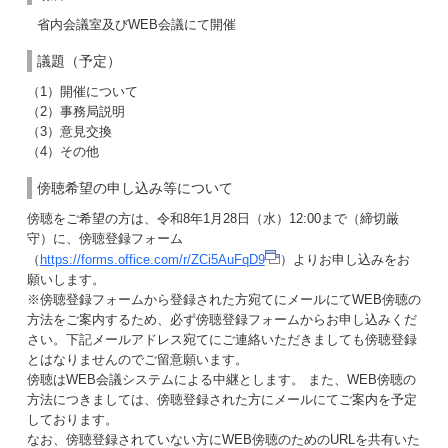
省内会議室及びWEB会議にて開催
議題（予定）
（1）開催について
（2）事務局説明
（3）意見交換
（4）その他
傍聴希望の申し込み等について
傍聴をご希望の方は、令和8年1月28日（水）12:00まで（締切厳
守）に、傍聴登録フォーム
（
https://forms.office.com/r/ZCi5AuFqD9
）よりお申し込みをお
願いします。
※傍聴登録フォームから登録された方宛てにメールにてWEB傍聴の
方法をご案内するため、必ず傍聴登録フォームからお申し込みくだ
さい。下記メールアドレス宛てにご連絡いただきましても傍聴登録
とはなりませんのでご留意願います。
傍聴はWEB会議システムによる中継とします。 また、WEB傍聴の
方法につきましては、傍聴登録された方にメールにてご案内を予定
しております。
なお、傍聴登録されていない方にWEB傍聴のためのURLを共有いた