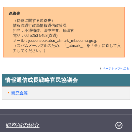
連絡先
（傍聴に関する連絡先）
情報流通行政局情報通信政策課
担当：小澤補佐、田中主査、鍋田官
電話：03-5253-5482(直通)
メール：jousei-soukatsu_atmark_ml.soumu.go.jp
（スパムメール防止のため、「_atmark_」を「＠」に直して入
力してください。）
ページトップへ戻る
情報通信成長戦略官民協議会
研究会等
総務省の紹介