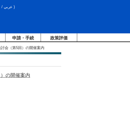
文
/
عربي
)
申請・手続
政策評価
検討会（第5回）の開催案内
回）の開催案内