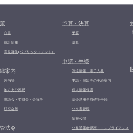
策
予算・決算
白書
予算
統計情報
決算
意見募集(パブリックコメント）
申請・手続
織案内
調達情報・電子入札
外局等
申請・届出等の手続案内
地方支分部局
個人情報保護
審議会・委員会・会議等
法令適用事前確認手続
研究会等
公文書管理
情報公開
管法令
公益通報者保護・コンプライアンス