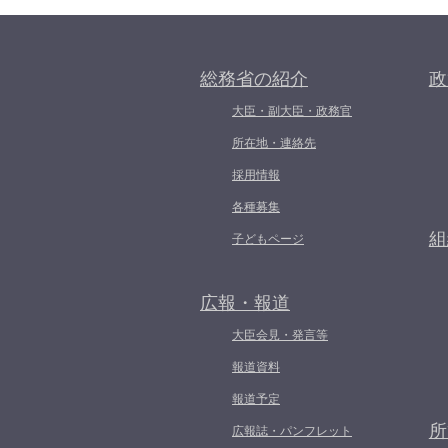
総務省の紹介
政
大臣・副大臣・政務官
所在地・連絡先
採用情報
各種募集
組
子どもページ
広報・報道
大臣会見・発言等
報道資料
報道予定
所
広報誌・パンフレット