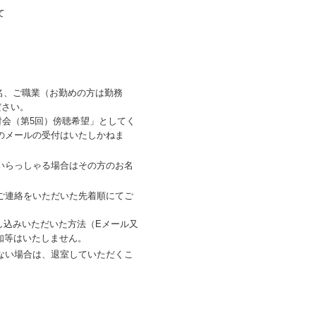
て
氏名、ご職業（お勤めの方は勤務
ださい。
討会（第5回）傍聴希望」としてく
のメールの受付はいたしかねま
いらっしゃる場合はその方のお名
ご連絡をいただいた先着順にてご
。
申し込みいただいた方法（Eメール又
知等はいたしません。
ない場合は、退室していただくこ