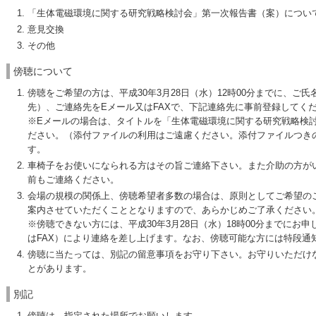
「生体電磁環境に関する研究戦略検討会」第一次報告書（案）につい
意見交換
その他
傍聴について
傍聴をご希望の方は、平成30年3月28日（水）12時00分までに、ご
先）、ご連絡先をEメール又はFAXで、下記連絡先に事前登録してく
※Eメールの場合は、タイトルを「生体電磁環境に関する研究戦略検
ださい。（添付ファイルの利用はご遠慮ください。添付ファイルつき
す。
車椅子をお使いになられる方はその旨ご連絡下さい。また介助の方が
前もご連絡ください。
会場の規模の関係上、傍聴希望者多数の場合は、原則としてご希望の
案内させていただくこととなりますので、あらかじめご了承ください
※傍聴できない方には、平成30年3月28日（水）18時00分までにお
はFAX）により連絡を差し上げます。なお、傍聴可能な方には特段通
傍聴に当たっては、別記の留意事項をお守り下さい。お守りいただけ
とがあります。
別記
傍聴は、指定された場所でお願いします。