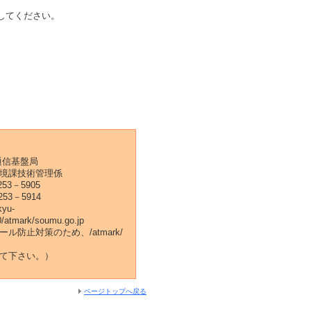
してください。
通信基盤局
境課技術管理係
253－5905
253－5914
kyu-
/atmark/soumu.go.jp
ル防止対策のため、/atmark/
て下さい。）
ページトップへ戻る