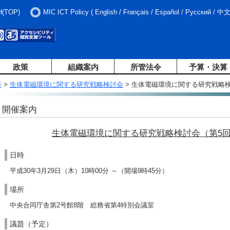
H(TOP)
MIC ICT Policy
(
English
/
Français
/
Español
/
Русский
/
中
政策
組織案内
所管法令
予算・決算
等
>
生体電磁環境に関する研究戦略検討会
> 生体電磁環境に関する研究戦略
開催案内
生体電磁環境に関する研究戦略検討会（第5
日時
平成30年3月29日（木）10時00分 ～（開場9時45分）
場所
中央合同庁舎第2号館8階 総務省第4特別会議室
議題（予定）