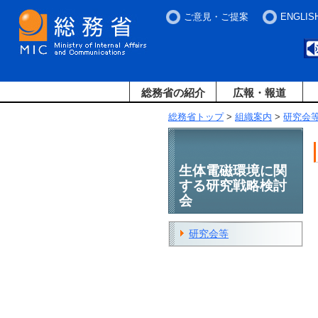
ご意見・ご提案
ENGLIS
総務省の紹介
広報・報道
総務省トップ
>
組織案内
>
研究会
生体電磁環境に関
する研究戦略検討
会
研究会等