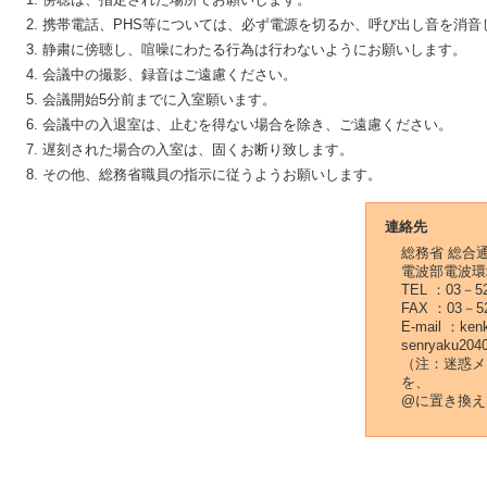
携帯電話、PHS等については、必ず電源を切るか、呼び出し音を消音
静粛に傍聴し、喧噪にわたる行為は行わないようにお願いします。
会議中の撮影、録音はご遠慮ください。
会議開始5分前までに入室願います。
会議中の入退室は、止むを得ない場合を除き、ご遠慮ください。
遅刻された場合の入室は、固くお断り致します。
その他、総務省職員の指示に従うようお願いします。
連絡先
総務省 総合
電波部電波環
TEL ：03－5
FAX ：03－5
E-mail ：ken
senryaku2040
（注：迷惑メー
を、
@に置き換え