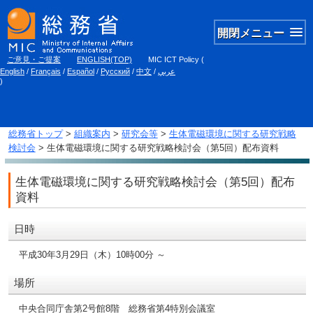
開閉メニュー
ご意見・ご提案
ENGLISH(TOP)
MIC ICT Policy
(
English
/
Français
/
Español
/
Русский
/
中文
/
عربي
)
総務省トップ
>
組織案内
>
研究会等
>
生体電磁環境に関する研究戦略
検討会
> 生体電磁環境に関する研究戦略検討会（第5回）配布資料
生体電磁環境に関する研究戦略検討会（第5回）配布
資料
日時
平成30年3月29日（木）10時00分 ～
場所
中央合同庁舎第2号館8階 総務省第4特別会議室