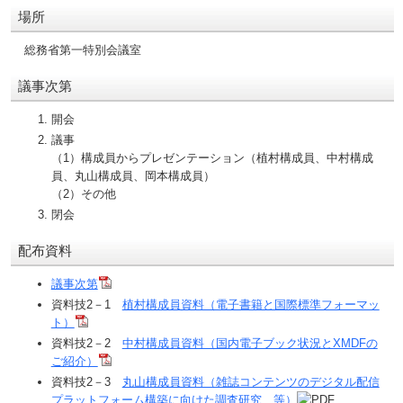
場所
総務省第一特別会議室
議事次第
開会
議事
（1）構成員からプレゼンテーション（植村構成員、中村構成
員、丸山構成員、岡本構成員）
（2）その他
閉会
配布資料
議事次第
資料技2－1
植村構成員資料（電子書籍と国際標準フォーマッ
ト）
資料技2－2
中村構成員資料（国内電子ブック状況とXMDFの
ご紹介）
資料技2－3
丸山構成員資料（雑誌コンテンツのデジタル配信
プラットフォーム構築に向けた調査研究 等）