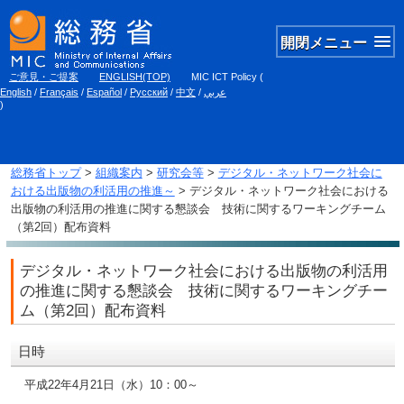
開閉メニュー
ご意見・ご提案
ENGLISH(TOP)
MIC ICT Policy
(
English
/
Français
/
Español
/
Русский
/
中文
/
عربي
)
総務省トップ
>
組織案内
>
研究会等
>
デジタル・ネットワーク社会に
おける出版物の利活用の推進～
> デジタル・ネットワーク社会における
出版物の利活用の推進に関する懇談会 技術に関するワーキングチーム
（第2回）配布資料
デジタル・ネットワーク社会における出版物の利活用
の推進に関する懇談会 技術に関するワーキングチー
ム（第2回）配布資料
日時
平成22年4月21日（水）10：00～