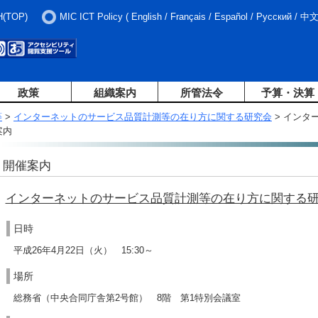
H(TOP)
MIC ICT Policy
(
English
/
Français
/
Español
/
Русский
/
中
政策
組織案内
所管法令
予算・決算
等
>
インターネットのサービス品質計測等の在り方に関する研究会
> インタ
案内
開催案内
インターネットのサービス品質計測等の在り方に関する研
日時
平成26年4月22日（火） 15:30～
場所
総務省（中央合同庁舎第2号館） 8階 第1特別会議室