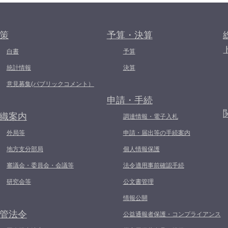
策
予算・決算
白書
予算
統計情報
決算
意見募集(パブリックコメント）
申請・手続
織案内
調達情報・電子入札
外局等
申請・届出等の手続案内
地方支分部局
個人情報保護
審議会・委員会・会議等
法令適用事前確認手続
研究会等
公文書管理
情報公開
管法令
公益通報者保護・コンプライアンス