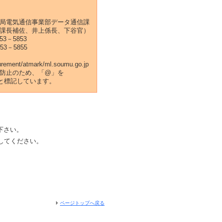
局電気通信事業部データ通信課
課長補佐、井上係長、下谷官）
53－5853
53－5855
rement/atmark/ml.soumu.go.jp
防止のため、「@」を
k/」と標記しています。
下さい。
してください。
ページトップへ戻る