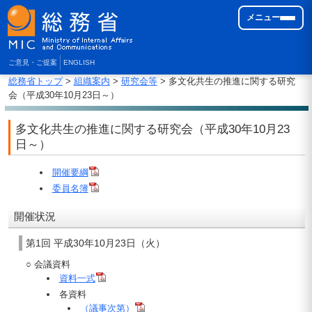
メニュー
ご意見・ご提案
ENGLISH
総務省トップ
>
組織案内
>
研究会等
> 多文化共生の推進に関する研究
会（平成30年10月23日～）
多文化共生の推進に関する研究会（平成30年10月23
日～）
開催要綱
委員名簿
開催状況
第1回 平成30年10月23日（火）
○ 会議資料
資料一式
各資料
（議事次第）