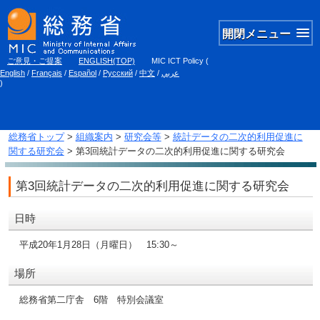
開閉メニュー
ご意見・ご提案
ENGLISH(TOP)
MIC ICT Policy
(
English
/
Français
/
Español
/
Русский
/
中文
/
عربي
)
総務省トップ
>
組織案内
>
研究会等
>
統計データの二次的利用促進に
関する研究会
> 第3回統計データの二次的利用促進に関する研究会
第3回統計データの二次的利用促進に関する研究会
日時
平成20年1月28日（月曜日） 15:30～
場所
総務省第二庁舎 6階 特別会議室