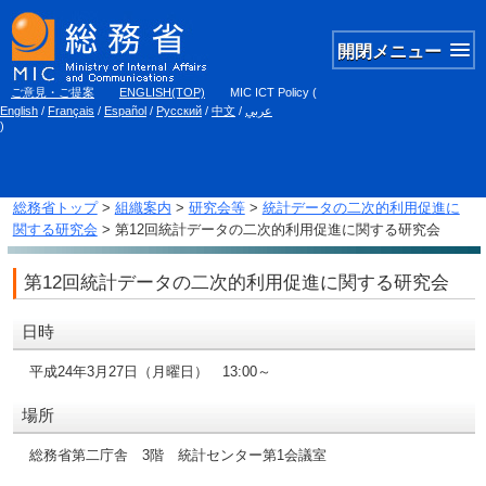
開閉メニュー
ご意見・ご提案
ENGLISH(TOP)
MIC ICT Policy
(
English
/
Français
/
Español
/
Русский
/
中文
/
عربي
)
総務省トップ
>
組織案内
>
研究会等
>
統計データの二次的利用促進に
関する研究会
> 第12回統計データの二次的利用促進に関する研究会
第12回統計データの二次的利用促進に関する研究会
日時
平成24年3月27日（月曜日） 13:00～
場所
総務省第二庁舎 3階 統計センター第1会議室