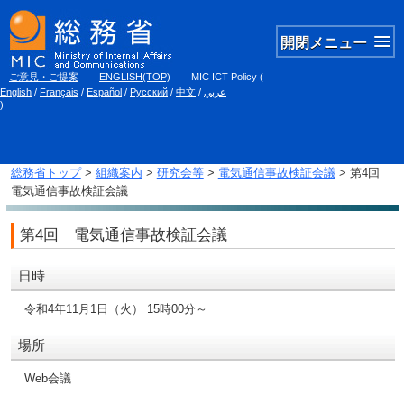
開閉メニュー
ご意見・ご提案
ENGLISH(TOP)
MIC ICT Policy
(
English
/
Français
/
Español
/
Русский
/
中文
/
عربي
)
総務省トップ
>
組織案内
>
研究会等
>
電気通信事故検証会議
> 第4回
電気通信事故検証会議
第4回 電気通信事故検証会議
日時
令和4年11月1日（火） 15時00分～
場所
Web会議