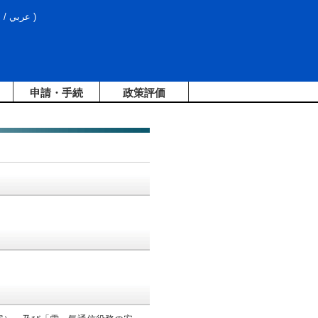
文
/
عربي
)
申請・手続
政策評価