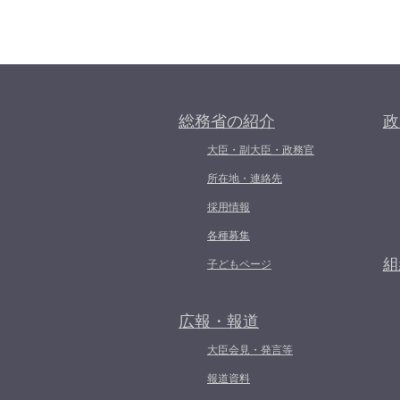
総務省の紹介
政
大臣・副大臣・政務官
所在地・連絡先
採用情報
各種募集
組
子どもページ
広報・報道
大臣会見・発言等
報道資料