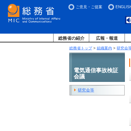
ご意見・ご提案
ENGLIS
総務省の紹介
広報・報道
総務省トップ
>
組織案内
>
研究会
電気通信事故検証
会議
研究会等