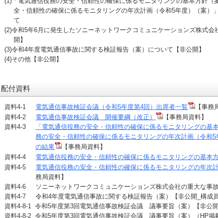
(1)「電気通信役務の安全・信頼性の確保に係るモニタリングの基本方針（
全・信頼性の確保に係るモニタリングの年次計画（令和5年度）（案）
て
(2)令和5年6月に発生したソニーネットワークコミュニケーションズ株式
開】
(3)令和4年度電気通信事故に関する検証報告（案）について【非公開】
(4)その他【非公開】
配付資料
資料4-1
電気通信事故検証会議（令和5年度第4回）出席者一覧
【事務
資料4-2
電気通信事故検証会議 開催要綱（改正）
【事務局資料】
資料4-3
「電気通信役務の安全・信頼性の確保に係るモニタリングの基
務の安全・信頼性の確保に係るモニタリングの年次計画（令和5
の結果
【事務局資料】
資料4-4
電気通信役務の安全・信頼性の確保に係るモニタリングの基本
資料4-5
電気通信役務の安全・信頼性の確保に係るモニタリングの年次計画
務局資料】
資料4-6 ソニーネットワークコミュニケーションズ株式会社の重大な事
資料4-7 令和4年度電気通信事故に関する検証報告（案）【非公開_構成
資料4-8-1 令和5年度第3回電気通信事故検証会議 議事要旨（案）【非公
資料4-8-2 令和5年度第3回電気通信事故検証会議 議事要旨（案）（HP