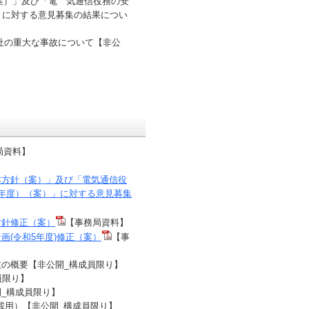
案）」及び「電 気通信役務の安
」に対する意見募集の結果につい
会社の重大な事故について【非公
局資料】
本方針（案）」及び「電気通信役
年度）（案）」に対する意見募集
方針修正（案）
【事務局資料】
(令和5年度)修正（案）
【事
故の概要【非公開_構成員限り】
員限り】
開_構成員限り】
掲載用）【非公開_構成員限り】