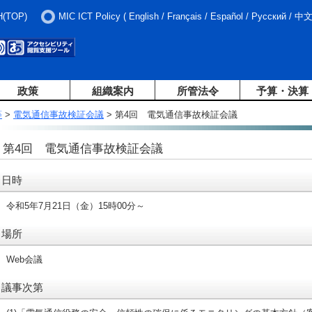
H(TOP)
MIC ICT Policy
(
English
/
Français
/
Español
/
Русский
/
中
政策
組織案内
所管法令
予算・決算
等
>
電気通信事故検証会議
> 第4回 電気通信事故検証会議
第4回 電気通信事故検証会議
日時
令和5年7月21日（金）15時00分～
場所
Web会議
議事次第