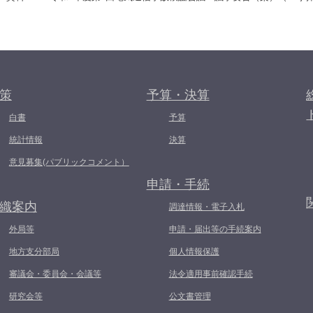
策
予算・決算
白書
予算
統計情報
決算
意見募集(パブリックコメント）
申請・手続
織案内
調達情報・電子入札
外局等
申請・届出等の手続案内
地方支分部局
個人情報保護
審議会・委員会・会議等
法令適用事前確認手続
研究会等
公文書管理