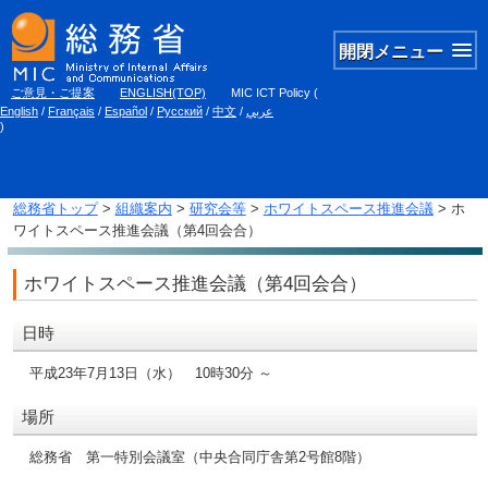
開閉メニュー
ご意見・ご提案
ENGLISH(TOP)
MIC ICT Policy
(
English
/
Français
/
Español
/
Русский
/
中文
/
عربي
)
総務省トップ
>
組織案内
>
研究会等
>
ホワイトスペース推進会議
> ホ
ワイトスペース推進会議（第4回会合）
ホワイトスペース推進会議（第4回会合）
日時
平成23年7月13日（水） 10時30分 ～
場所
総務省 第一特別会議室（中央合同庁舎第2号館8階）