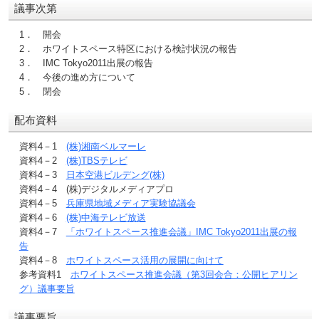
議事次第
1． 開会
2． ホワイトスペース特区における検討状況の報告
3． IMC Tokyo2011出展の報告
4． 今後の進め方について
5． 閉会
配布資料
資料4－1
(株)湘南ベルマーレ
資料4－2
(株)TBSテレビ
資料4－3
日本空港ビルデング(株)
資料4－4 (株)デジタルメディアプロ
資料4－5
兵庫県地域メディア実験協議会
資料4－6
(株)中海テレビ放送
資料4－7
「ホワイトスペース推進会議」IMC Tokyo2011出展の報
告
資料4－8
ホワイトスペース活用の展開に向けて
参考資料1
ホワイトスペース推進会議（第3回会合：公開ヒアリン
グ）議事要旨
議事要旨