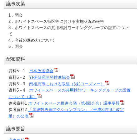
議事次第
1．開会
2．ホワイトスペース特区等における実施状況の報告
3．ホワイトスペースの共用検討ワーキンググループの設置につい
て
4．今後の進め方について
5．閉会
配布資料
資料5－1
日本放送協会
資料5－2
YRP研究開発推進協会
資料5－3
南相馬市における取組（(株)ヨーズマー）
資料5－4
ホワイトスペースの共用検討ワーキンググループの設置
について（案）
参考資料1
ホワイトスペース推進会議（第4回会合）議事要旨
参考資料2
「周波数再編アクションプラン」（平成23年9月改定
版）の公表
議事要旨