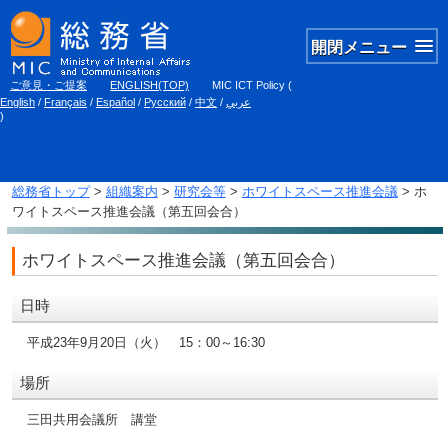
開閉メニュー
ご意見・ご提案
ENGLISH(TOP)
MIC ICT Policy
(
English
/
Français
/
Español
/
Русский
/
中文
/
عربي
)
総務省トップ
>
組織案内
>
研究会等
>
ホワイトスペース推進会議
> ホ
ワイトスペース推進会議（第五回会合）
ホワイトスペース推進会議（第五回会合）
日時
平成23年9月20日（火） 15：00～16:30
場所
三田共用会議所 講堂