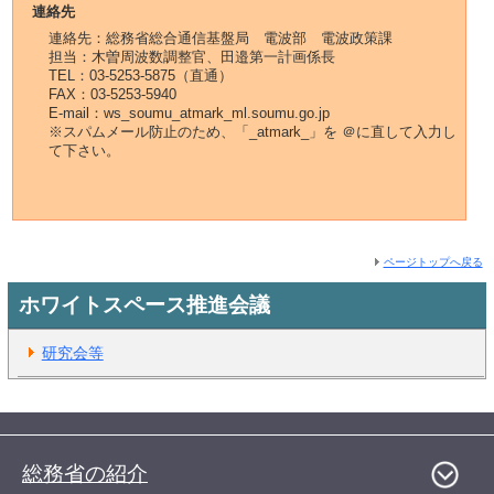
連絡先
連絡先：総務省総合通信基盤局 電波部 電波政策課
担当：木曽周波数調整官、田邉第一計画係長
TEL：03-5253-5875（直通）
FAX：03-5253-5940
E-mail：ws_soumu_atmark_ml.soumu.go.jp
※スパムメール防止のため、「_atmark_」を ＠に直して入力し
て下さい。
ページトップへ戻る
ホワイトスペース推進会議
研究会等
総務省の紹介