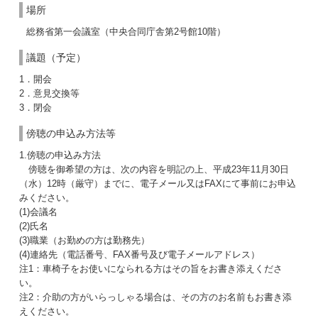
場所
総務省第一会議室（中央合同庁舎第2号館10階）
議題（予定）
1．開会
2．意見交換等
3．閉会
傍聴の申込み方法等
1.傍聴の申込み方法
傍聴を御希望の方は、次の内容を明記の上、平成23年11月30日
（水）12時（厳守）までに、電子メール又はFAXにて事前にお申込
みください。
(1)会議名
(2)氏名
(3)職業（お勤めの方は勤務先）
(4)連絡先（電話番号、FAX番号及び電子メールアドレス）
注1：車椅子をお使いになられる方はその旨をお書き添えくださ
い。
注2：介助の方がいらっしゃる場合は、その方のお名前もお書き添
えください。