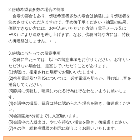
2.傍聴希望者多数の場合の制限
会場の都合もあり、傍聴希望者多数の場合は抽選により傍聴者を
決めさせていただきますので、予め御了承ください（抽選の結果、
傍聴できない方には、お申込みいただいた方法（電子メール又は
FAX）により連絡を差し上げます。なお、傍聴可能な方には、特段
の御連絡はしません。） 。
3.傍聴に当たっての留意事項
傍聴に当たっては、以下の留意事項をお守りください。お守りい
ただけない場合は、退室していただくことがあります。
(1)傍聴は、指定された場所でお願いいたします。
(2)携帯電話及びPHSについては、必ず電源を切るか、呼び出し音を
消音してください。
(3)静粛に傍聴し、喧噪にわたる行為は行なわないようお願いしま
す。
(4)会議中の撮影、録音は特に認められた場合を除き、御遠慮くださ
い。
(5)会議開始5分前までに入室願います。
(6)会議中の入退出は、やむを得ない場合を除き、御遠慮ください。
(7)その他、総務省職員の指示に従うようお願いいたします。