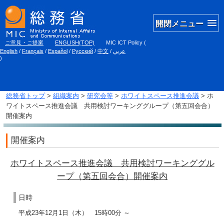
開閉メニュー
ご意見・ご提案
ENGLISH(TOP)
MIC ICT Policy
(
English
/
Français
/
Español
/
Русский
/
中文
/
عربي
)
総務省トップ
>
組織案内
>
研究会等
>
ホワイトスペース推進会議
> ホ
ワイトスペース推進会議 共用検討ワーキンググループ（第五回会合）
開催案内
開催案内
ホワイトスペース推進会議 共用検討ワーキンググル
ープ（第五回会合）開催案内
日時
平成23年12月1日（木） 15時00分 ～