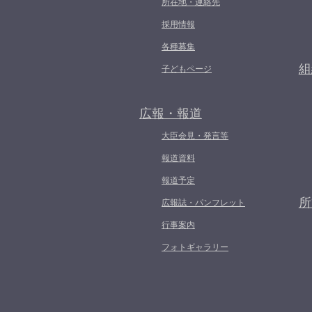
所在地・連絡先
採用情報
各種募集
組
子どもページ
広報・報道
大臣会見・発言等
報道資料
報道予定
所
広報誌・パンフレット
行事案内
フォトギャラリー