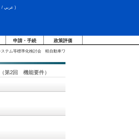
文
/
عربي
)
申請・手続
政策評価
システム等標準化検討会 軽自動車ワ
（第2回 機能要件）