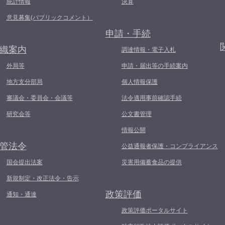
統計情報
決算
意見募集(パブリックコメント）
申請・手続
織案内
調達情報・電子入札
外局等
申請・届出等の手続案内
地方支分部局
個人情報保護
審議会・委員会・会議等
法令適用事前確認手続
研究会等
公文書管理
情報公開
管法令
公益通報者保護・コンプライアンス
国会提出法案
災害用備蓄食品の提供
新規制定・改正法令・告示
政策評価
通知・通達
政策評価ポータルサイト