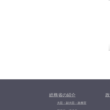
総務省の紹介
政
大臣・副大臣・政務官