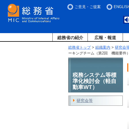
ご意見・ご提案
ENGLIS
総務省の紹介
広報・報道
総務省トップ
>
組織案内
>
研究会
ーキングチーム（第2回 機能要件
税務システム等標
準化検討会（軽自
動車WT）
研究会等