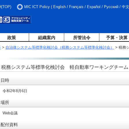
H(TOP)
MIC ICT Policy
(
English
/
Français
/
Español
/
Русский
/
中
政策
組織案内
所管法令
予算・決算
等
>
自治体システム等標準化検討会（税務システム等標準化検討会）
> 税務
）
税務システム等標準化検討会 軽自動車ワーキングチーム
日時
令和2年8月6日
場所
Web会議
配付資料