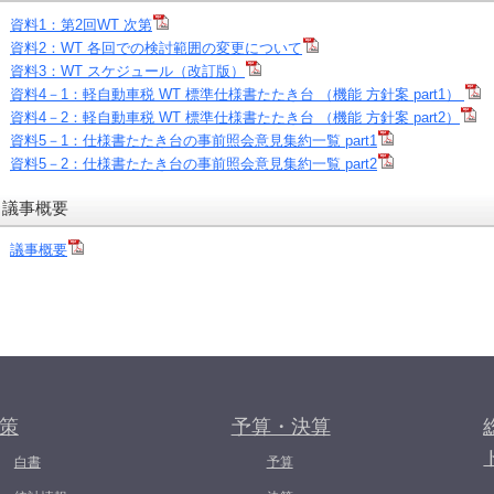
資料1：第2回WT 次第
資料2：WT 各回での検討範囲の変更について
資料3：WT スケジュール（改訂版）
資料4－1：軽自動車税 WT 標準仕様書たたき台 （機能 方針案 part1）
資料4－2：軽自動車税 WT 標準仕様書たたき台 （機能 方針案 part2）
資料5－1：仕様書たたき台の事前照会意見集約一覧 part1
資料5－2：仕様書たたき台の事前照会意見集約一覧 part2
議事概要
議事概要
策
予算・決算
白書
予算