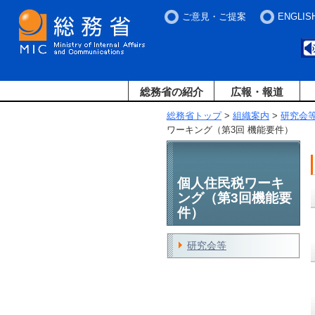
ご意見・ご提案
ENGLIS
総務省の紹介
広報・報道
総務省トップ
>
組織案内
>
研究会
ワーキング（第3回 機能要件）
個人住民税ワーキ
ング（第3回機能要
件）
研究会等