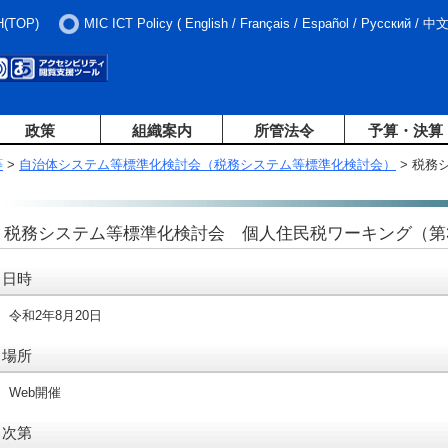
H(TOP)
MIC ICT Policy
(
English
/
Français
/
Español
/
Русский
/
中
政策
組織案内
所管法令
予算・決算
等
>
自治体システム等標準化検討会（税務システム等標準化検討会）
> 税務
税務システム等標準化検討会 個人住民税ワーキング（第3
日時
令和2年8月20日
場所
Web開催
次第