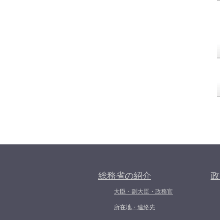
総務省の紹介
政
大臣・副大臣・政務官
所在地・連絡先