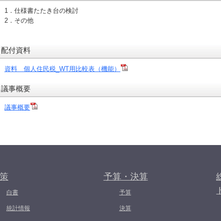
1．仕様書たたき台の検討
2．その他
配付資料
資料 個人住民税_WT用比較表（機能）
議事概要
議事概要
策
予算・決算
白書
予算
統計情報
決算