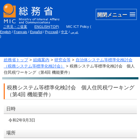
開閉メニュー
ご意見・ご提案
ENGLISH(TOP)
MIC ICT Policy
(
English
/
Français
/
Español
/
Русский
/
中文
/
عربي
)
総務省トップ
>
組織案内
>
研究会等
>
自治体システム等標準化検討会
（税務システム等標準化検討会）
> 税務システム等標準化検討会 個人
住民税ワーキング（第4回 機能要件）
税務システム等標準化検討会 個人住民税ワーキング
（第4回 機能要件）
日時
令和2年9月3日
場所