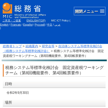
開閉メニュー
ご意見・ご提案
ENGLISH(TOP)
MIC ICT Policy
(
English
/
Français
/
Español
/
Русский
/
中文
/
عربي
)
総務省トップ
>
組織案内
>
研究会等
>
自治体システム等標準化検討会
（税務システム等標準化検討会）
> 税務システム等標準化検討会 固定
資産税ワーキングチーム（第8回機能要件、第4回帳票要件）
税務システム等標準化検討会 固定資産税ワーキング
チーム（第8回機能要件、第4回帳票要件）
日時
令和2年9月30日
場所