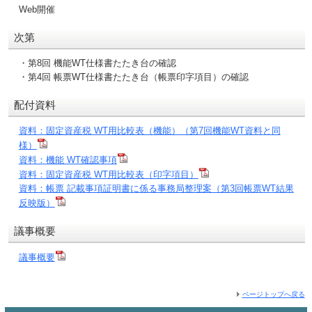
Web開催
次第
・第8回 機能WT仕様書たたき台の確認
・第4回 帳票WT仕様書たたき台（帳票印字項目）の確認
配付資料
資料：固定資産税 WT用比較表（機能）（第7回機能WT資料と同
様）
資料：機能 WT確認事項
資料：固定資産税 WT用比較表（印字項目）
資料：帳票 記載事項証明書に係る事務局整理案（第3回帳票WT結果
反映版）
議事概要
議事概要
ページトップへ戻る