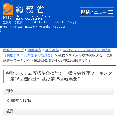
開閉メニュー
ご意見・ご提案
ENGLISH(TOP)
MIC ICT Policy
(
English
/
Français
/
Español
/
Русский
/
中文
/
عربي
)
総務省トップ
>
組織案内
>
研究会等
>
自治体システム等標準化検討会
（税務システム等標準化検討会）
> 税務システム等標準化検討会 収滞
納管理ワーキング（第16回機能要件及び第15回帳票要件）
税務システム等標準化検討会 収滞納管理ワーキング
（第16回機能要件及び第15回帳票要件）
日時
令和6年7月17日
場所