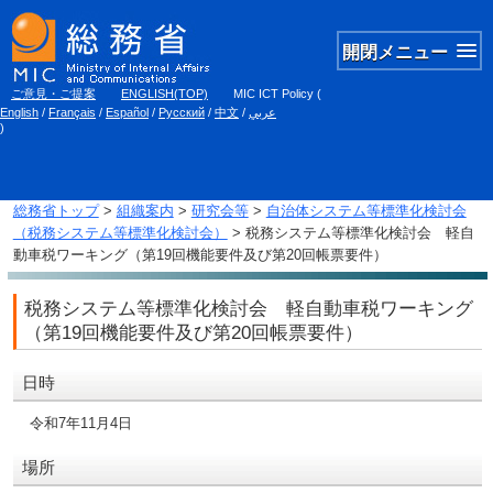
開閉メニュー
ご意見・ご提案
ENGLISH(TOP)
MIC ICT Policy
(
English
/
Français
/
Español
/
Русский
/
中文
/
عربي
)
総務省トップ
>
組織案内
>
研究会等
>
自治体システム等標準化検討会
（税務システム等標準化検討会）
> 税務システム等標準化検討会 軽自
動車税ワーキング（第19回機能要件及び第20回帳票要件）
税務システム等標準化検討会 軽自動車税ワーキング
（第19回機能要件及び第20回帳票要件）
日時
令和7年11月4日
場所