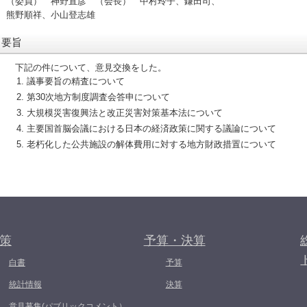
（委員） 神野直彦 （会長） 中村玲子、鎌田司、
熊野順祥、小山登志雄
要旨
下記の件について、意見交換をした。
議事要旨の精査について
第30次地方制度調査会答申について
大規模災害復興法と改正災害対策基本法について
主要国首脳会議における日本の経済政策に関する議論について
老朽化した公共施設の解体費用に対する地方財政措置について
策
予算・決算
白書
予算
統計情報
決算
意見募集(パブリックコメント）