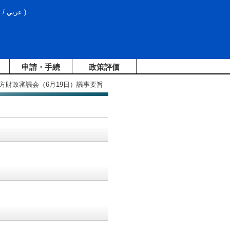
文
/
عربي
)
申請・手続
政策評価
地方財政審議会（6月19日）議事要旨