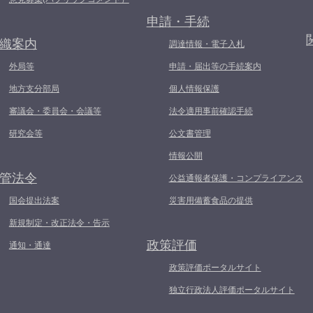
申請・手続
織案内
調達情報・電子入札
外局等
申請・届出等の手続案内
地方支分部局
個人情報保護
審議会・委員会・会議等
法令適用事前確認手続
研究会等
公文書管理
情報公開
管法令
公益通報者保護・コンプライアンス
国会提出法案
災害用備蓄食品の提供
新規制定・改正法令・告示
政策評価
通知・通達
政策評価ポータルサイト
独立行政法人評価ポータルサイト