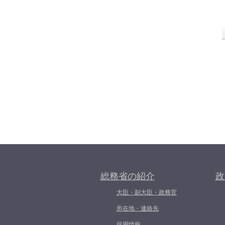
総務省の紹介
政
大臣・副大臣・政務官
所在地・連絡先
採用情報