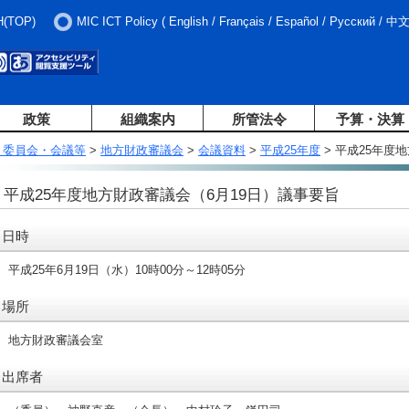
H(TOP)
MIC ICT Policy
(
English
/
Français
/
Español
/
Русский
/
中
政策
組織案内
所管法令
予算・決算
・委員会・会議等
>
地方財政審議会
>
会議資料
>
平成25年度
> 平成25年度
平成25年度地方財政審議会（6月19日）議事要旨
日時
平成25年6月19日（水）10時00分～12時05分
場所
地方財政審議会室
出席者