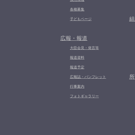
各種募集
組
子どもページ
広報・報道
大臣会見・発言等
報道資料
報道予定
所
広報誌・パンフレット
行事案内
フォトギャラリー