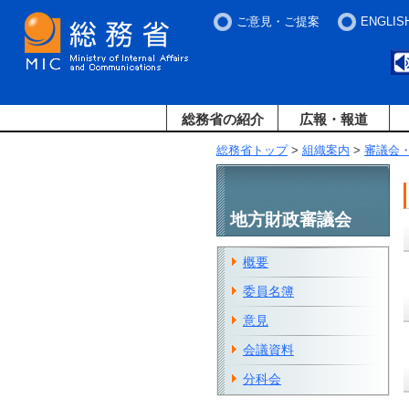
ご意見・ご提案
ENGLIS
総務省の紹介
広報・報道
総務省トップ
>
組織案内
>
審議会
地方財政審議会
概要
委員名簿
意見
会議資料
分科会