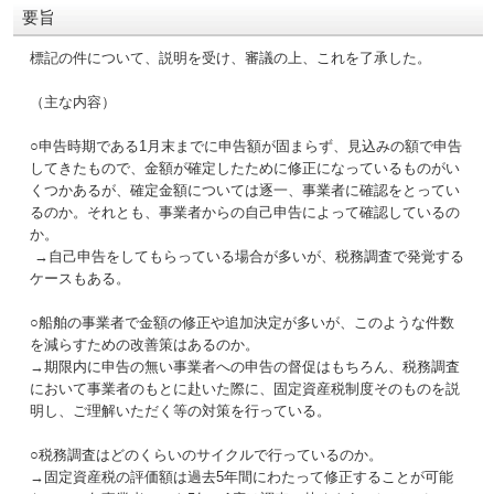
要旨
標記の件について、説明を受け、審議の上、これを了承した。
（主な内容）
○申告時期である1月末までに申告額が固まらず、見込みの額で申告
してきたもので、金額が確定したために修正になっているものがい
くつかあるが、確定金額については逐一、事業者に確認をとってい
るのか。それとも、事業者からの自己申告によって確認しているの
か。
→自己申告をしてもらっている場合が多いが、税務調査で発覚する
ケースもある。
○船舶の事業者で金額の修正や追加決定が多いが、このような件数
を減らすための改善策はあるのか。
→期限内に申告の無い事業者への申告の督促はもちろん、税務調査
において事業者のもとに赴いた際に、固定資産税制度そのものを説
明し、ご理解いただく等の対策を行っている。
○税務調査はどのくらいのサイクルで行っているのか。
→固定資産税の評価額は過去5年間にわたって修正することが可能