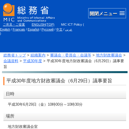
開閉メニュー
ご意見・ご提案
ENGLISH(TOP)
MIC ICT Policy
(
English
/
Français
/
Español
/
Русский
/
中文
/
عربي
)
総務省トップ
>
組織案内
>
審議会・委員会・会議等
>
地方財政審議会
>
会議資料
>
平成30年度
> 平成30年度地方財政審議会（6月29日）議事要
旨
平成30年度地方財政審議会（6月29日）議事要旨
日時
平成30年6月29日（金）10時00分～10時30分
場所
地方財政審議会室