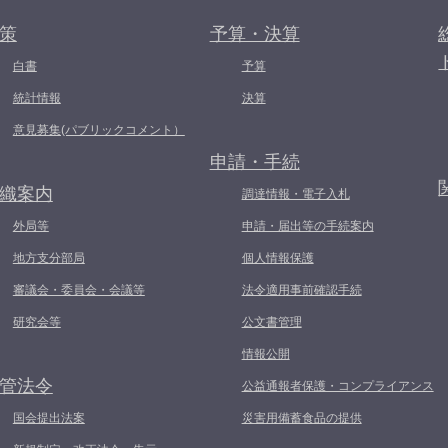
策
予算・決算
白書
予算
統計情報
決算
意見募集(パブリックコメント）
申請・手続
織案内
調達情報・電子入札
外局等
申請・届出等の手続案内
地方支分部局
個人情報保護
審議会・委員会・会議等
法令適用事前確認手続
研究会等
公文書管理
情報公開
管法令
公益通報者保護・コンプライアンス
国会提出法案
災害用備蓄食品の提供