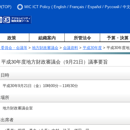
H(TOP)
MIC ICT Policy
(
English
/
Français
/
Español
/
Русский
/
中
政策
組織案内
所管法令
予算・決算
・委員会・会議等
>
地方財政審議会
>
会議資料
>
平成30年度
> 平成30年度
平成30年度地方財政審議会（9月21日）議事要旨
日時
平成30年9月21日（金）10時00分～11時30分
場所
地方財政審議会室
出席者