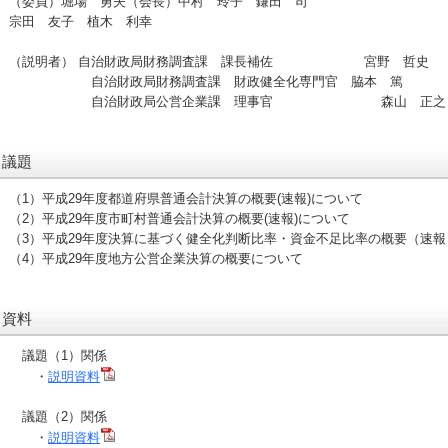
（委員）堀場 勇夫（会長）中村 玲子 鎌田 司
宗田 友子 植木 利幸
（説明者） 自治財政局財務調査課 課長補佐 宮野 哲史
自治財政局財務調査課 財政健全化専門官 脇本 篤
自治財政局公営企業課 理事官 森山 正之
議題
（1）平成29年度都道府県普通会計決算の概要(速報)について
（2）平成29年度市町村普通会計決算の概要(速報)について
（3）平成29年度決算に基づく健全化判断比率・資金不足比率の概要（速
（4）平成29年度地方公営企業決算の概要について
資料
議題（1）関係
・
説明資料
議題（2）関係
・
説明資料