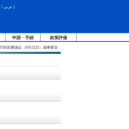
文
/
عربي
)
申請・手続
政策評価
地方財政審議会（9月21日）議事要旨