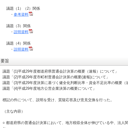
議題（1）（2）関係
・
参考資料
議題（3）関係
・
説明資料
議題（4）関係
・
説明資料
要旨
議題「(1)平成29年度都道府県普通会計決算の概要（速報）について」
議題「(2)平成29年度市町村普通会計決算の概要(速報)について」
議題「(3)平成29年度決算に基づく健全化判断比率・資金不足比率の概要（
議題「(4)平成29年度地方公営企業決算の概要について」
標記の件について、説明を受け、質疑応答及び意見交換を行った。
（主な内容）
○ 都道府県の普通会計決算において、地方税収全体が伸びている中、法人