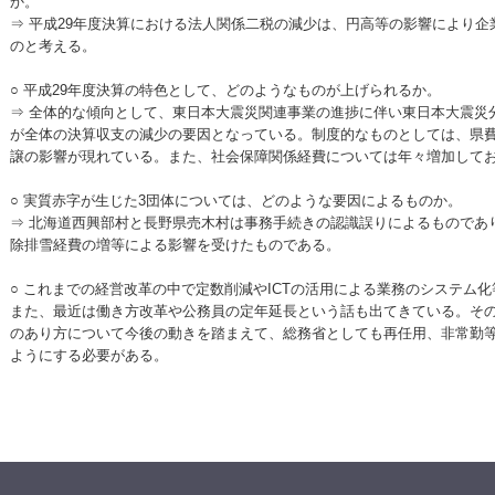
か。
⇒ 平成29年度決算における法人関係二税の減少は、円高等の影響により
のと考える。
○ 平成29年度決算の特色として、どのようなものが上げられるか。
⇒ 全体的な傾向として、東日本大震災関連事業の進捗に伴い東日本大震災
が全体の決算収支の減少の要因となっている。制度的なものとしては、県
譲の影響が現れている。また、社会保障関係経費については年々増加して
○ 実質赤字が生じた3団体については、どのような要因によるものか。
⇒ 北海道西興部村と長野県売木村は事務手続きの認識誤りによるものであ
除排雪経費の増等による影響を受けたものである。
○ これまでの経営改革の中で定数削減やICTの活用による業務のシステム
また、最近は働き方改革や公務員の定年延長という話も出てきている。そ
のあり方について今後の動きを踏まえて、総務省としても再任用、非常勤
ようにする必要がある。