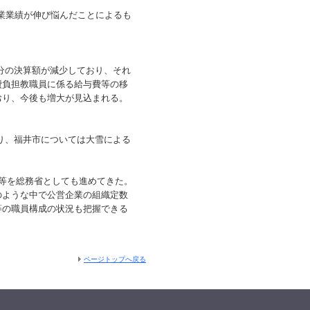
企業業績が伸び悩んだことによるも
分の決算額が減少しており、それ
費負担教職員に係る給与費等の移
おり、今後も増大が見込まれる。
り、福井市については大雪による
化等を総務省としても進めてきた。
のような中で公営企業の組織定数
等の職員構成の状況も把握できる
ページトップへ戻る