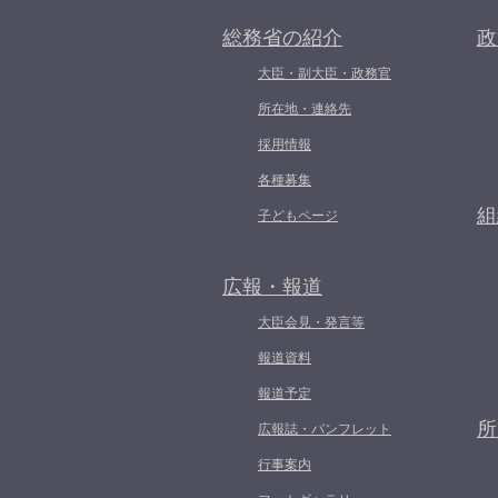
総務省の紹介
政
大臣・副大臣・政務官
所在地・連絡先
採用情報
各種募集
組
子どもページ
広報・報道
大臣会見・発言等
報道資料
報道予定
所
広報誌・パンフレット
行事案内