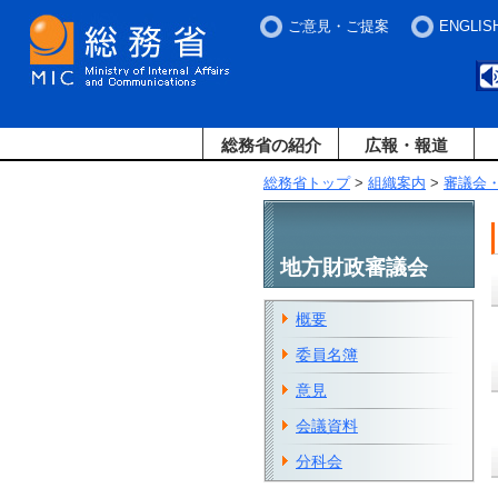
ご意見・ご提案
ENGLIS
総務省の紹介
広報・報道
総務省トップ
>
組織案内
>
審議会
地方財政審議会
概要
委員名簿
意見
会議資料
分科会