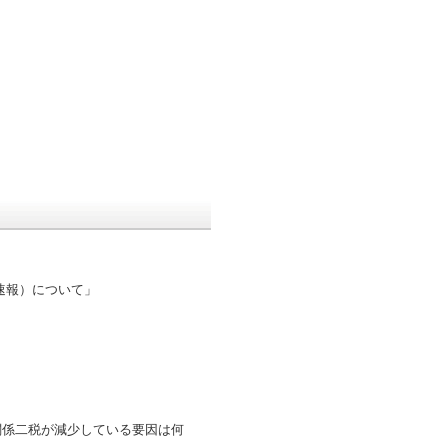
速報）について」
関係二税が減少している要因は何