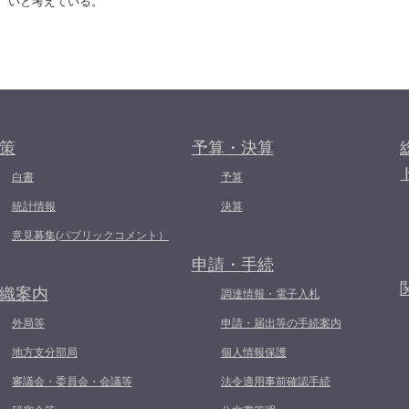
いと考えている。
策
予算・決算
白書
予算
統計情報
決算
意見募集(パブリックコメント）
申請・手続
織案内
調達情報・電子入札
外局等
申請・届出等の手続案内
地方支分部局
個人情報保護
審議会・委員会・会議等
法令適用事前確認手続