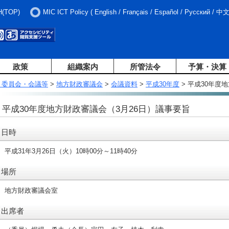
H(TOP)
MIC ICT Policy
(
English
/
Français
/
Español
/
Русский
/
中
政策
組織案内
所管法令
予算・決算
・委員会・会議等
>
地方財政審議会
>
会議資料
>
平成30年度
> 平成30年度
平成30年度地方財政審議会（3月26日）議事要旨
日時
平成31年3月26日（火）10時00分～11時40分
場所
地方財政審議会室
出席者