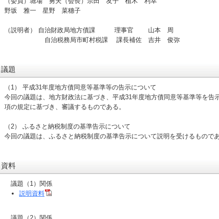
（委員）堀場 勇夫（会長）宗田 友子 植木 利幸
野坂 雅一 星野 菜穗子
（説明者） 自治財政局地方債課 理事官 山本 周
自治税務局市町村税課 課長補佐 吉井 俊弥
議題
（1） 平成31年度地方債同意等基準等の告示について
今回の議題は、地方財政法に基づき、平成31年度地方債同意等基準等を告示
項の規定に基づき、審議するものである。
（2） ふるさと納税制度の基準告示について
今回の議題は、ふるさと納税制度の基準告示について説明を受けるもので
資料
議題（1）関係
説明資料
議題（2）関係