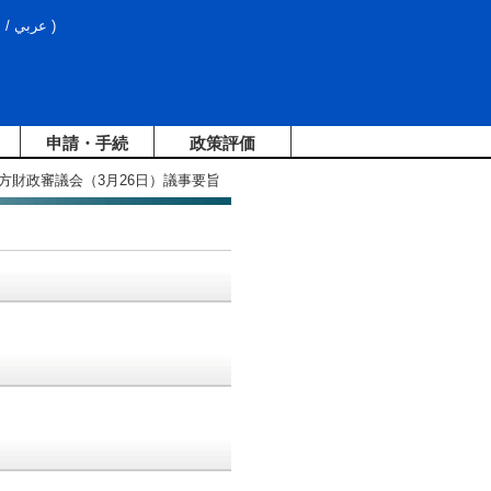
文
/
عربي
)
申請・手続
政策評価
地方財政審議会（3月26日）議事要旨