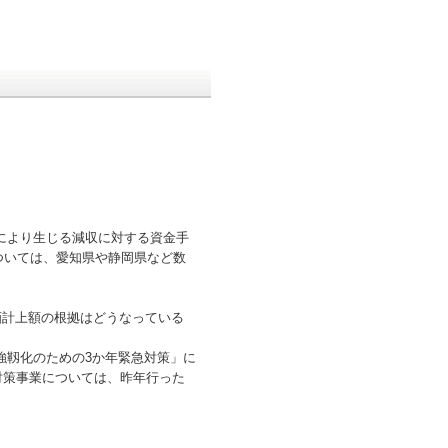
により生じる減収に対する資金手
ついては、愛知県や静岡県など数
画計上額の根拠はどうなっている
強靱化のための3か年緊急対策」に
対策事業については、昨年行った