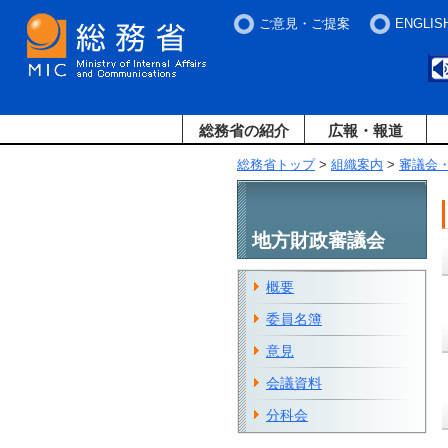
ご意見・ご提案
ENGLIS
総務省の紹介
広報・報道
総務省トップ
>
組織案内
>
審議会
地方財政審議会
概要
委員名簿
意見
会議資料
分科会