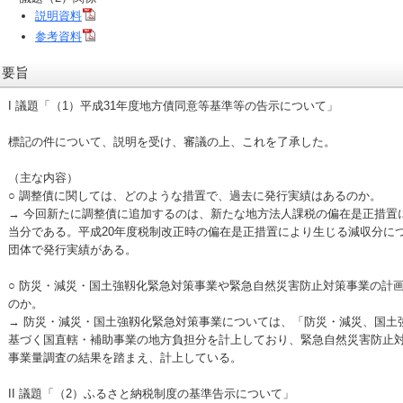
説明資料
参考資料
要旨
I 議題「（1）平成31年度地方債同意等基準等の告示について」
標記の件について、説明を受け、審議の上、これを了承した。
（主な内容）
○ 調整債に関しては、どのような措置で、過去に発行実績はあるのか。
→ 今回新たに調整債に追加するのは、新たな地方法人課税の偏在是正措置
当分である。平成20年度税制改正時の偏在是正措置により生じる減収分に
団体で発行実績がある。
○ 防災・減災・国土強靱化緊急対策事業や緊急自然災害防止対策事業の計
のか。
→ 防災・減災・国土強靱化緊急対策事業については、「防災・減災、国土
基づく国直轄・補助事業の地方負担分を計上しており、緊急自然災害防止
事業量調査の結果を踏まえ、計上している。
II 議題「（2）ふるさと納税制度の基準告示について」