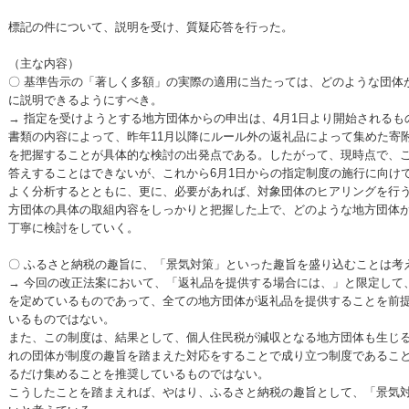
標記の件について、説明を受け、質疑応答を行った。
（主な内容）
〇 基準告示の「著しく多額」の実際の適用に当たっては、どのような団体
に説明できるようにすべき。
→ 指定を受けようとする地方団体からの申出は、4月1日より開始される
書類の内容によって、昨年11月以降にルール外の返礼品によって集めた寄
を把握することが具体的な検討の出発点である。したがって、現時点で、
答えすることはできないが、これから6月1日からの指定制度の施行に向け
よく分析するとともに、更に、必要があれば、対象団体のヒアリングを行う
方団体の具体の取組内容をしっかりと把握した上で、どのような地方団体
丁寧に検討をしていく。
〇 ふるさと納税の趣旨に、「景気対策」といった趣旨を盛り込むことは考
→ 今回の改正法案において、「返礼品を提供する場合には、」と限定して
を定めているものであって、全ての地方団体が返礼品を提供することを前
いるものではない。
また、この制度は、結果として、個人住民税が減収となる地方団体も生じ
れの団体が制度の趣旨を踏まえた対応をすることで成り立つ制度であるこ
るだけ集めることを推奨しているものではない。
こうしたことを踏まえれば、やはり、ふるさと納税の趣旨として、「景気