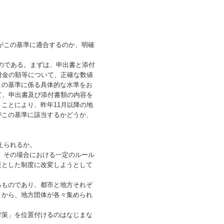
がこの基準に適合するのか、明確
ものである。まずは、申出書と添付
附金の額等について、正確な数値
この基準に係る具体的な水準をお
て、申出書及び添付書類の内容を
ことにより、昨年11月以降の地
がこの基準に該当するかどうか、
えられるか。
、その場合における一定のルール
提とした制度に改変しようとして
るものであり、都市と地方それぞ
とから、地方団体が各々集められ
対策」を位置付けるのはなじまな