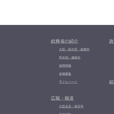
総務省の紹介
政
大臣・副大臣・政務官
所在地・連絡先
採用情報
各種募集
組
子どもページ
広報・報道
大臣会見・発言等