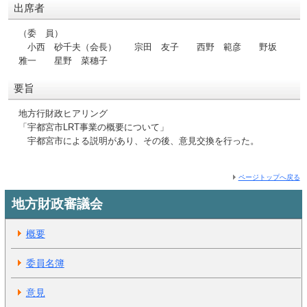
出席者
（委 員）
小西 砂千夫（会長） 宗田 友子 西野 範彦 野坂
雅一 星野 菜穗子
要旨
地方行財政ヒアリング
「宇都宮市LRT事業の概要について」
宇都宮市による説明があり、その後、意見交換を行った。
ページトップへ戻る
地方財政審議会
概要
委員名簿
意見