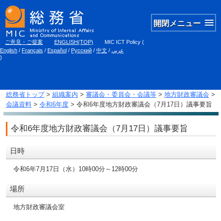
開閉メニュー
ご意見・ご提案
ENGLISH(TOP)
MIC ICT Policy
(
English
/
Français
/
Español
/
Русский
/
中文
/
عربي
)
総務省トップ
>
組織案内
>
審議会・委員会・会議等
>
地方財政審議会
>
会議資料
>
令和6年度
> 令和6年度地方財政審議会（7月17日）議事要旨
令和6年度地方財政審議会（7月17日）議事要旨
日時
令和6年7月17日（水）10時00分～12時00分
場所
地方財政審議会室