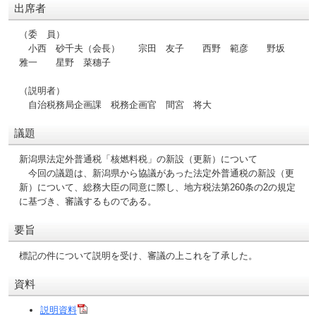
出席者
（委 員）
小西 砂千夫（会長） 宗田 友子 西野 範彦 野坂
雅一 星野 菜穗子
（説明者）
自治税務局企画課 税務企画官 間宮 将大
議題
新潟県法定外普通税「核燃料税」の新設（更新）について
今回の議題は、新潟県から協議があった法定外普通税の新設（更
新）について、総務大臣の同意に際し、地方税法第260条の2の規定
に基づき、審議するものである。
要旨
標記の件について説明を受け、審議の上これを了承した。
資料
説明資料