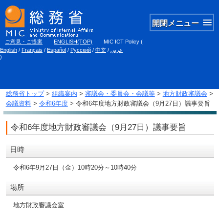
開閉メニュー
ご意見・ご提案
ENGLISH(TOP)
MIC ICT Policy
(
English
/
Français
/
Español
/
Русский
/
中文
/
عربي
)
総務省トップ
>
組織案内
>
審議会・委員会・会議等
>
地方財政審議会
>
会議資料
>
令和6年度
> 令和6年度地方財政審議会（9月27日）議事要旨
令和6年度地方財政審議会（9月27日）議事要旨
日時
令和6年9月27日（金）10時20分～10時40分
場所
地方財政審議会室