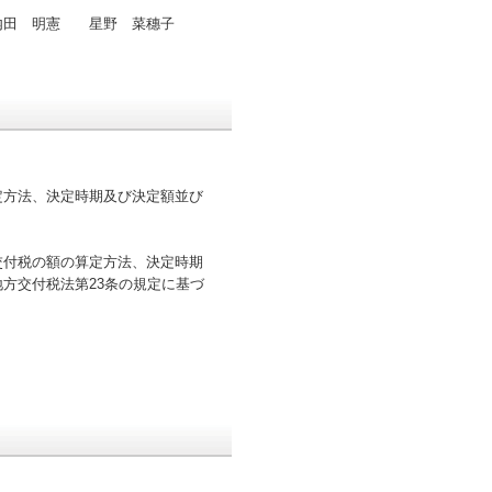
内田 明憲 星野 菜穗子
定方法、決定時期及び決定額並び
交付税の額の算定方法、決定時期
方交付税法第23条の規定に基づ