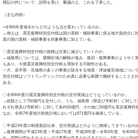
標記の件について、説明を受け、審議の上、これを了承した。
（主な内容）
○令和6年度省令からどのような点が変わっているのか。
→例えば、震災復興特別交付税は国の直轄・補助事業に係る地方負担分に対
度の国の直轄・補助事業を対象事業に加えている。
〇震災復興特別交付税の規模は次第に減少していくのか。
→福島県については、避難区域の解除が進み、復旧・復興事業がようやく
もあり、今後震災復興特別交付税も増加する可能性がある。
一方、岩手県・宮城県の多くの事業が該当する地震・津波被災地域について
別交付税はソフトランディングのため真に必要な範囲で継続することとさ
ある。
〇令和6年度の震災復興特別交付税の交付実績はどうなっているのか。
→総額として750億円を交付した。うち、福島県（県及び市町村）に対して
れぞれ県及び市町村）に対して各約50億円、その他に50億円を震災復興特
なお、令和7年度地方財政計画においては871億円を確保している。
〇平成23年度の制度創設以来、交付実績はどのように推移してきているの
→復興期間が平成23年度～平成27年度、平成28年度～令和2年度、令和3
れ、期間が変わるタイミングで事業が見直されてきており、5年ごとに交付