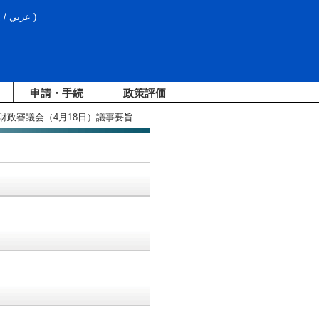
文
/
عربي
)
申請・手続
政策評価
方財政審議会（4月18日）議事要旨