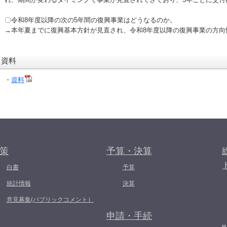
〇令和8年度以降の次の5年間の復興事業はどうなるのか。
→本年夏までに復興基本方針が見直され、令和8年度以降の復興事業の方向
資料
・
資料
策
予算・決算
白書
予算
統計情報
決算
意見募集(パブリックコメント）
申請・手続