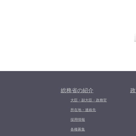
総務省の紹介
政
大臣・副大臣・政務官
所在地・連絡先
採用情報
各種募集