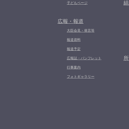
組
子どもページ
広報・報道
大臣会見・発言等
報道資料
報道予定
所
広報誌・パンフレット
行事案内
フォトギャラリー