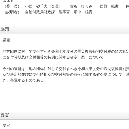
出席者
（委 員） 小西 砂千夫（会長） 古谷 ひろみ 西野 範彦 
（説明者） 自治財政局財政課 理事官 畑中 雄貴
議題
議題
地方団体に対して交付すべき令和七年度分の震災復興特別交付税の額の算
に交付時期及び交付額等の特例に関する省令（案）について
今回の議題は、地方団体に対して交付すべき令和六年度分の震災復興特別
及び決定額並びに交付時期及び交付額等の特例に関する省令案について、地
き、審議するものである。
要旨
要旨