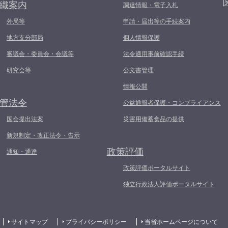
織案内
調達情報・電子入札
外局等
申請・届出等の手続案内
地方支分部局
個人情報保護
審議会・委員会・会議等
法令適用事前確認手続
研究会等
公文書管理
情報公開
管法令
公益通報者保護・コンプライアンス
国会提出法案
災害用備蓄食品の提供
新規制定・改正法令・告示
政策評価
通知・通達
政策評価ポータルサイト
独立行政法人評価ポータルサイト
サイトマップ
プライバシーポリシー
当省ホームページについて