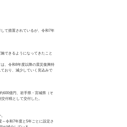
して措置されているが、令和7年
実施できるようになってきたこと
は、令和8年度以降の震災復興特
れており、減少していく見込みで
約600億円、岩手県・宮城県（そ
別交付税として交付した。
か。
年度～令和7年度と5年ごとに設定さ
額が減少している。