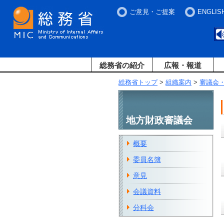
ご意見・ご提案
ENGLIS
総務省の紹介
広報・報道
総務省トップ
>
組織案内
>
審議会
地方財政審議会
概要
委員名簿
意見
会議資料
分科会