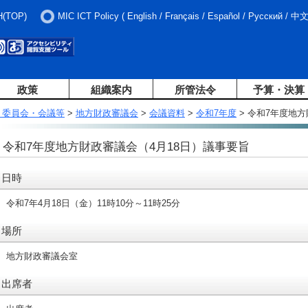
H(TOP)
MIC ICT Policy
(
English
/
Français
/
Español
/
Русский
/
中
政策
組織案内
所管法令
予算・決算
・委員会・会議等
>
地方財政審議会
>
会議資料
>
令和7年度
> 令和7年度地
令和7年度地方財政審議会（4月18日）議事要旨
日時
令和7年4月18日（金）11時10分～11時25分
場所
地方財政審議会室
出席者