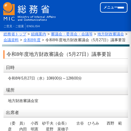
メニュー
ご意見・ご提案
ENGLISH
総務省トップ
>
組織案内
>
審議会・委員会・会議等
>
地方財政審議会
>
会議資料
>
令和8年度
> 令和8年度地方財政審議会（5月27日）議事要旨
令和8年度地方財政審議会（5月27日）議事要旨
日時
令和8年5月27日（水）10時00分～12時00分
場所
地方財政審議会室
出席者
（委 員） 小西 砂千夫（会長） 古谷 ひろみ 西野 範
彦 内田 明憲 星野 菜穗子