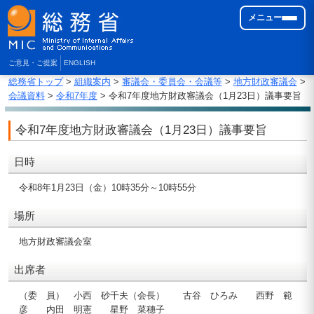
メニュー
ご意見・ご提案
ENGLISH
総務省トップ
>
組織案内
>
審議会・委員会・会議等
>
地方財政審議会
>
会議資料
>
令和7年度
> 令和7年度地方財政審議会（1月23日）議事要旨
令和7年度地方財政審議会（1月23日）議事要旨
日時
令和8年1月23日（金）10時35分～10時55分
場所
地方財政審議会室
出席者
（委 員） 小西 砂千夫（会長） 古谷 ひろみ 西野 範
彦 内田 明憲 星野 菜穗子