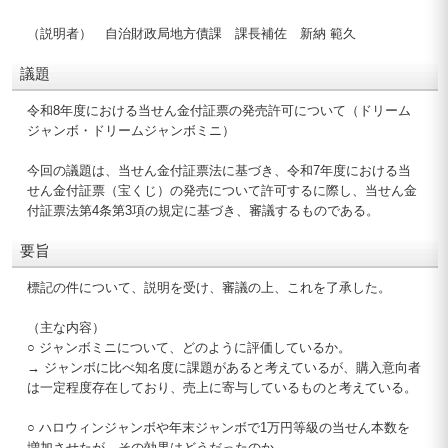
（説明者） 自治財政局地方債課 課長補佐 新納 範久
議題
令和8年度における当せん金付証票の発売許可について（ドリーム
ジャンボ・ドリームジャンボミニ）
今回の議題は、当せん金付証票法に基づき、令和7年度における当
せん金付証票（宝くじ）の発売について許可するに際し、当せん金
付証票法第4条第3項の規定に基づき、審議するものである。
要旨
標記の件について、説明を受け、審議の上、これを了承した。
（主な内容）
○ ジャンボミニについて、どのように評価しているか。
→ ジャンボに比べ知名度に課題があると考えているが、購入意向者
は一定程度存在しており、売上に寄与しているものと考えている。
○ ハロウィンジャンボや年末ジャンボで1万円等級の当せん本数を
増加させたが、その効果はどうだったのか。