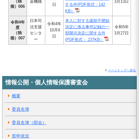
（独
金機構
3月13日
日
する件(PDF形式：142
個）006
KB）
日本司
本人に対する援助不開始
令和4年
令和4年
法支援
決定に係る事件記録の一
令和5年
度
10月6
（独
センタ
部開示決定に関する件
3月27日
日
個）007
ー
(PDF形式： 237KB）
ページトップへ戻る
情報公開・個人情報保護審査会
概要
委員名簿
委員名簿（部会）
答申状況