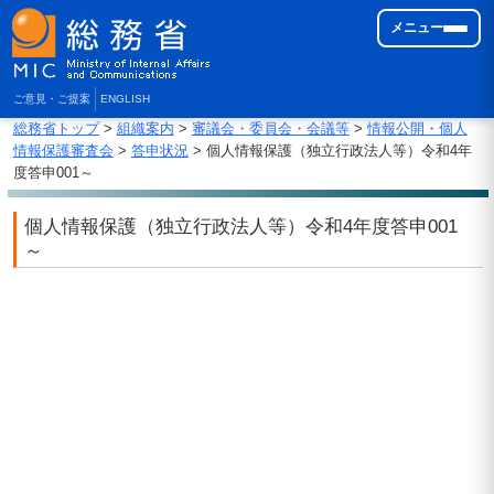
メニュー
ご意見・ご提案
ENGLISH
総務省トップ
>
組織案内
>
審議会・委員会・会議等
>
情報公開・個人
情報保護審査会
>
答申状況
> 個人情報保護（独立行政法人等）令和4年
度答申001～
個人情報保護（独立行政法人等）令和4年度答申001
～