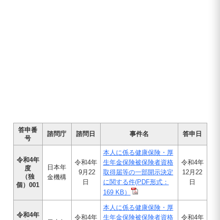
答申番
諮問庁
諮問日
事件名
答申日
号
本人に係る健康保険・厚
令和4年
令和4年
生年金保険被保険者資格
令和4年
日本年
度
9月22
取得届等の一部開示決定
12月22
（独
金機構
日
に関する件(PDF形式：
日
個）001
169 KB）
本人に係る健康保険・厚
令和4年
令和4年
生年金保険被保険者資格
令和4年