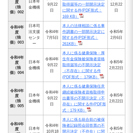
日本年
度
9月22
取得届等の一部開示決定
12月22
（独
金機構
日
に関する件(PDF形式：
日
個）002
169 KB）
日本司
本人の法律相談に係る事
令和4年
法支援
令和4年
件調書の一部開示決定に
令和5年
度
（独
センタ
7月5日
関する件(PDF形式：
2月6日
個）003
ー
261KB）
本人に係る健康保険・厚
令和4年
令和4年
生年金保険被保険者資格
日本年
令和5年
度
9月22
取得届等の不開示決定
（独
金機構
2月22日
日
（不存在）に関する件
個）004
(PDF形式： 179KB）
本人に係る健康保険任意
令和4年
令和4年
継続被保険者資格取得申
日本年
令和5年
度
9月22
出書等の不開示決定（不
（独
金機構
2月22日
日
存在）に関する件(PDF形
個）005
式：179 KB）
本人に係る統合前の被保
令和4年
令和4年
険者記録照会回答票の不
日本年
令和5年
度
10月18
開示決定（不存在）に関