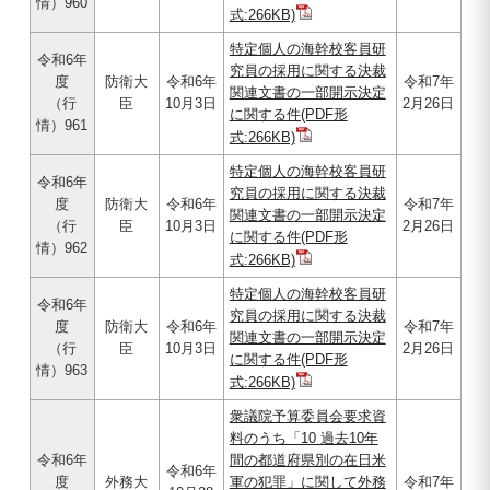
情）960
式:266KB)
特定個人の海幹校客員研
令和6年
究員の採用に関する決裁
度
防衛大
令和6年
令和7年
関連文書の一部開示決定
（行
臣
10月3日
2月26日
に関する件(PDF形
情）961
式:266KB)
特定個人の海幹校客員研
令和6年
究員の採用に関する決裁
度
防衛大
令和6年
令和7年
関連文書の一部開示決定
（行
臣
10月3日
2月26日
に関する件(PDF形
情）962
式:266KB)
特定個人の海幹校客員研
令和6年
究員の採用に関する決裁
度
防衛大
令和6年
令和7年
関連文書の一部開示決定
（行
臣
10月3日
2月26日
に関する件(PDF形
情）963
式:266KB)
衆議院予算委員会要求資
料のうち「10 過去10年
令和6年
間の都道府県別の在日米
令和6年
度
外務大
軍の犯罪」に関して外務
令和7年