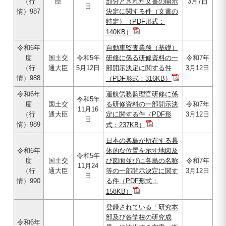
（行
臣
部分とされた文書の開示
3月7日
日
情）987
決定に関する件（文書の
特定）（PDF形式：
140KB）
令和6年
自動車監査業務（基礎）
度
国土交
令和5年
研修に係る研修資料の一
令和7年
（行
通大臣
5月12日
部開示決定に関する件
3月12日
情）988
（PDF形式：316KB）
令和6年
運航労務監理官研修に係
令和5年
度
国土交
る研修資料の一部開示決
令和7年
11月16
（行
通大臣
定に関する件（PDF形
3月12日
日
情）989
式：237KB）
日本の各島が所在する具
令和6年
体的な位置を示す地図及
令和5年
度
国土交
び図面並びに各島の名称
令和7年
11月24
（行
通大臣
等の一部開示決定に関す
3月12日
日
情）990
る件（PDF形式：
158KB）
登録されている「研究本
部及び各学校の研究成
令和6年