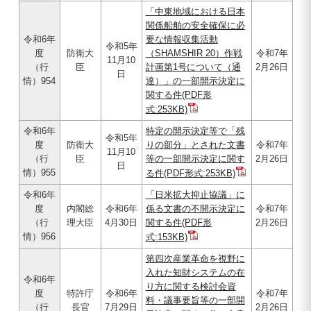
「中東地域における日本
関係船舶の安全確保に必
令和6年
要な情報収集活動
令和5年
度
防衛大
（SHAMSHIR 20）作戦
令和7年
11月10
（行
臣
計画第1号について（通
2月26日
日
情）954
達）」の一部開示決定に
関する件(PDF形
式:253KB)
令和6年
特定の開示決定等で「残
令和5年
度
防衛大
りの部分」とされた文書
令和7年
11月10
（行
臣
等の一部開示決定に関す
2月26日
日
情）955
る件(PDF形式:253KB)
令和6年
「日米拡大抑止協議」に
度
内閣総
令和6年
係る文書の不開示決定に
令和7年
（行
理大臣
4月30日
関する件(PDF形
2月26日
情）956
式:153KB)
第四次産業革命を視野に
入れた知財システムの在
令和6年
り方に関する検討会資
度
特許庁
令和6年
令和7年
料・議事要旨等の一部開
（行
長官
7月29日
2月26日