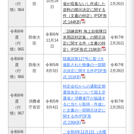
10月28
（行
臣
省が収集ないし作成した
2月26日
日
情）964
資料の開示決定に関する
件（文書の特定）(PDF形
式:144KB)
令和6年
「訓練資料 海上自衛隊日
令和6年
度
防衛大
米用語対訳集」の開示決
令和7年
11月14
（行
臣
定に関する件（文書の特
2月26日
日
情）965
定）(PDF形式:218KB)
令和6年
陸幕訓第127号に基づき
度
防衛大
令和5年
撮影された映像の一部開
令和7年
（行
臣
8月3日
示決定に関する件(PDF形
2月28日
情）966
式:151KB)
特定会社からの通勤定期
運賃改定について国土交
令和6年
通省と消費者庁が協議す
度
消費者
令和5年
令和7年
るに当たり取得・作成し
（行
庁長官
9月4日
2月28日
た文書の一部開示決定に
情）967
関する件(PDF形
式:236KB)
令和6年
「令和4年11月1日（火曜