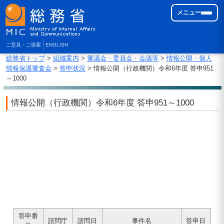
メニュー
ご意見・ご提案
ENGLISH
総務省トップ
>
組織案内
>
審議会・委員会・会議等
>
情報公開・個人
情報保護審査会
>
答申状況
> 情報公開（行政機関）令和6年度 答申951
～1000
情報公開（行政機関）令和6年度 答申951～1000
答申番
諮問庁
諮問日
事件名
答申日