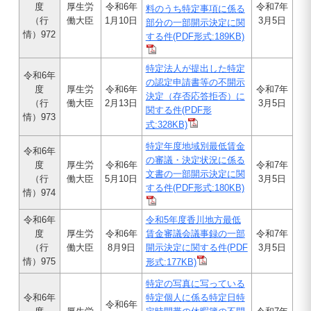
度
厚生労
令和6年
令和7年
料のうち特定事項に係る
（行
働大臣
1月10日
3月5日
部分の一部開示決定に関
情）972
する件(PDF形式:189KB)
特定法人が提出した特定
令和6年
の認定申請書等の不開示
度
厚生労
令和6年
令和7年
決定（存否応答拒否）に
（行
働大臣
2月13日
3月5日
関する件(PDF形
情）973
式:328KB)
特定年度地域別最低賃金
令和6年
の審議・決定状況に係る
度
厚生労
令和6年
令和7年
文書の一部開示決定に関
（行
働大臣
5月10日
3月5日
する件(PDF形式:180KB)
情）974
令和6年
令和5年度香川地方最低
度
厚生労
令和6年
賃金審議会議事録の一部
令和7年
（行
働大臣
8月9日
開示決定に関する件(PDF
3月5日
情）975
形式:177KB)
特定の写真に写っている
令和6年
特定個人に係る特定日特
令和6年