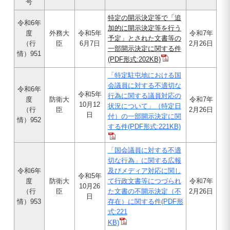
号
特定の開示決定等で「追
令和6年
加的に開示決定等を行う
度
外務大
令和5年
令和7年
予定」とされた文書等の
（行
臣
6月7日
2月26日
一部開示決定に関する件
情）951
(PDF形式:202KB)
「特定駐屯地における国
会議員に対する不適切な
令和6年
令和5年
行為に関する議員対応の
度
防衛大
令和7年
10月12
状況について」（特定日
（行
臣
2月26日
日
付）の一部開示決定に関
情）952
する件(PDF形式:221KB)
「国会議員に対する不適
切な行為」に関する広報
令和6年
及びメディア対応に関し
令和5年
度
防衛大
て行政文書等につづられ
令和7年
10月26
（行
臣
た文書の不開示決定（不
2月26日
日
情）953
存在）に関する件(PDF形
式:221
KB)