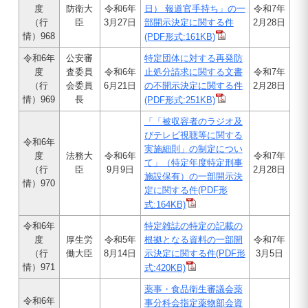
度
防衛大
令和6年
日） 報道官手持ち」の一
令和7年
（行
臣
3月27日
部開示決定に関する件
2月28日
情）968
(PDF形式:161KB)
令和6年
公安審
特定団体に対する再発防
度
査委員
令和6年
止処分請求に関する文書
令和7年
（行
会委員
6月21日
の不開示決定に関する件
2月28日
情）969
長
(PDF形式:251KB)
「「被収容者のラジオ及
びテレビ視聴等に関する
令和6年
実施細則」の制定につい
度
法務大
令和6年
令和7年
て」（特定年度特定刑事
（行
臣
9月9日
2月28日
施設保有）の一部開示決
情）970
定に関する件(PDF形
式:164KB)
令和6年
特定雑誌の特定の記載の
度
厚生労
令和5年
根拠となる資料の一部開
令和7年
（行
働大臣
8月14日
示決定に関する件(PDF形
3月5日
情）971
式:420KB)
薬事・食品衛生審議会薬
令和6年
事分科会指定薬物部会資