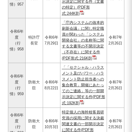
示決定に関する件（文書
情）957
の特定）(PDF形
式:244KB)
「庁内システムの抜本的
刷新会議」に関し特定職
令和6年
員が関わった「システム
度
特許庁
令和6年
令和7年
開発会社」の名称等に関
（行
長官
7月29日
2月26日
する文書等の不開示決定
情）958
（不存在）に関する件
(PDF形式:216KB)
「「セクシャル・ハラス
メント及びパワー・ハラ
令和6年
スメント防止担当者への
度
防衛大
令和6年
令和7年
集合教育」開催にあたっ
（行
臣
8月22日
2月26日
てのご連絡」等の一部開
情）959
示決定に関する件(PDF形
式:192KB)
特定個人の海幹校客員研
令和6年
究員の採用に関する決裁
度
防衛大
令和6年
令和7年
関連文書の一部開示決定
（行
臣
10月3日
2月26日
に関する件(PDF形