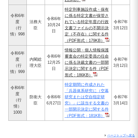
特定刑事施設作成・保有
令和6年
に係る特定文書が保管さ
令和6年
度
法務大
れている特定年度の行政
令和7年
10月24
（行
臣
文書ファイルの不開示決
3月12日
日
情）998
定（不存在）に関する件
（PDF形式：179KB）
情報公開・個人情報保護
令和6年
令和6年
審査会の特定委員の任命
度
内閣総
令和7年
12月25
に係る決裁文書の一部開
（行
理大臣
3月12日
日
示決定に関する件（PDF
情）999
形式：186KB）
特定期間に作成された
令和6年
「兵器体系研究に（空幕
度
防衛大
令和6年
研究または空自指定研
令和7年
（行
臣
6月27日
究）」に該当する文書の
3月14日
情）
一部開示決定に関する件
1000
（PDF形式：181KB）
ページトップへ戻る