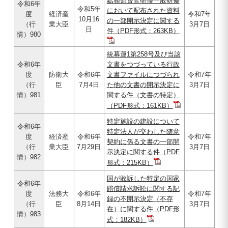
鉱務監督官研修一般研修
令和6年
令和5年
において配布された資料
度
経済産
令和7年
10月16
の一部開示決定に関する
（行
業大臣
3月7日
日
件（PDF形式：263KB）
情）980
統幕運1第258号及び当該
令和6年
文書をつづっている行政
度
防衛大
令和6年
文書ファイルにつづられ
令和7年
（行
臣
7月4日
た他の文書の開示決定に
3月7日
情）981
関する件（文書の特定）
（PDF形式：161KB）
特定施設の建設について
令和6年
特定法人が交わした随意
度
経済産
令和6年
令和7年
契約に係る文書の一部開
（行
業大臣
7月29日
3月7日
示決定に関する件（PDF
情）982
形式：215KB）
国が敗訴した特定の国家
令和6年
賠償請求訴訟に関する記
度
法務大
令和6年
令和7年
録の不開示決定（不存
（行
臣
8月14日
3月7日
在）に関する件（PDF形
情）983
式：182KB）