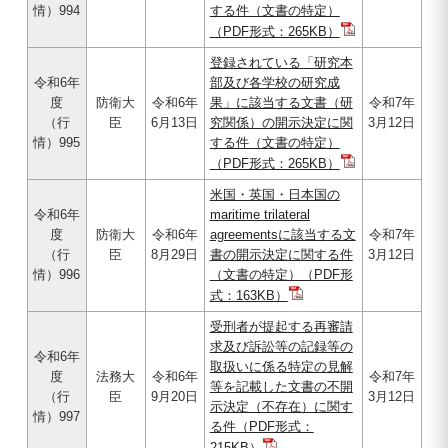
情）994
する件（文書の特定）
（PDF形式：265KB）
登録されている「研究本
令和6年
部及び各学校の研究成
度
防衛大
令和6年
果」に該当する文書（研
令和7年
（行
臣
6月13日
究関係）の開示決定に関
3月12日
情）995
する件（文書の特定）
（PDF形式：265KB）
米国・英国・日本国の
令和6年
maritime trilateral
度
防衛大
令和6年
agreementsに該当する文
令和7年
（行
臣
8月29日
書の開示決定に関する件
3月12日
情）996
（文書の特定）（PDF形
式：163KB）
受刑者が提起する再審請
求及び訴訟等の記録等の
令和6年
取扱いに係る特定の見解
度
法務大
令和6年
令和7年
等を記載した文書の不開
（行
臣
9月20日
3月12日
示決定（不存在）に関す
情）997
る件（PDF形式：
215KB）