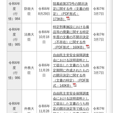
令和6年
陸幕総第373号の開示決
度
防衛大
令和6年
定に関する件（文書の特
令和7年
（行
臣
8月29日
定）（PDF形式：
3月7日
情）984
173KB）
特定刑事施設における備
令和6年
令和6年
品等の廃棄に関する特定
度
法務大
令和7年
10月18
年度の文書の不開示決定
（行
臣
3月7日
日
（不存在）に関する件
情）985
（PDF形式：160KB）
自由民主党安全保障調査
会における説明資料とし
令和6年
令和6年
て提出した文書のうち特
度
外務大
令和7年
11月28
定期間に作成されたもの
（行
臣
3月7日
日
の開示決定に関する件
情）986
（文書の特定）（PDF形
式：140KB）
自由民主党安全保障調査
会における説明資料とし
令和6年
て提出した文書のうち特
令和6年
度
外務大
定の開示決定等で残りの
令和7年
11月28