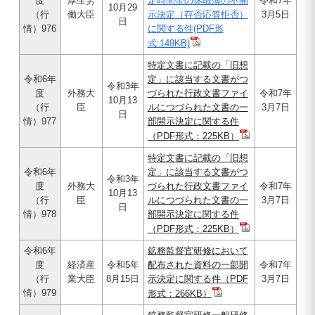
度
厚生労
定時間帯の休暇簿の不開
令和7年
10月29
（行
働大臣
示決定（存否応答拒否）
3月5日
日
情）976
に関する件(PDF形
式:149KB)
特定文書に記載の「旧想
令和6年
定」に該当する文書がつ
令和3年
度
外務大
づられた行政文書ファイ
令和7年
10月13
（行
臣
ルにつづられた文書の一
3月7日
日
情）977
部開示決定に関する件
（PDF形式：225KB）
特定文書に記載の「旧想
令和6年
定」に該当する文書がつ
令和3年
度
外務大
づられた行政文書ファイ
令和7年
10月13
（行
臣
ルにつづられた文書の一
3月7日
日
情）978
部開示決定に関する件
（PDF形式：225KB）
令和6年
鉱務監督官研修において
度
経済産
令和5年
配布された資料の一部開
令和7年
（行
業大臣
8月15日
示決定に関する件（PDF
3月7日
情）979
形式：266KB）