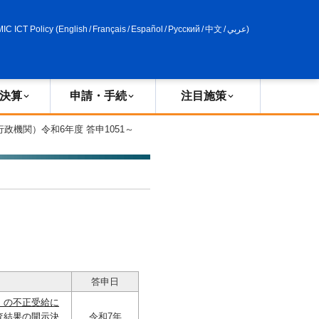
申請・手続
政策評価
MIC ICT Policy
(
English
/
Français
/
Español
/
Русский
/
中文
/
عربي
)
決算
申請・手続
注目施策
行政機関）令和6年度 答申1051～
答申日
」の不正受給に
査結果の開示決
令和7年