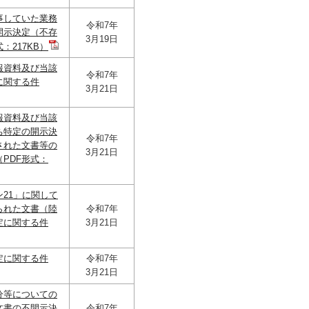
事していた業務
令和7年
開示決定（不存
3月19日
：217KB）
報資料及び当該
令和7年
に関する件
3月21日
報資料及び当該
ち特定の開示決
令和7年
された文書等の
3月21日
PDF形式：
21」に関して
られた文書（陸
令和7年
定に関する件
3月21日
定に関する件
令和7年
3月21日
分等についての
文書の不開示決
令和7年