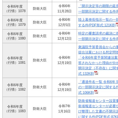
令和6年
「開示決定等の期限の延
令和6年度
防衛大臣
（行情）1078
11月28日
一部開示決定に関する件(PD
令和6年
陸上幕僚長指示一覧の一
令和6年度
防衛大臣
（行情）1079
12月5日
する件(PDF形式:121KB)
令和6年
特定の審査請求の裁決に
令和6年度
防衛大臣
（行情）1080
12月12日
一部開示決定に関する件(PD
衆議院予算委員会からの
提出法案における想定問
令和6年
「令和6年度予算関連法
令和6年度
防衛大臣
（行情）1081
12月19日
答されなかった理由が分
開示決定（不存在）に関す
式:132KB)
「通達件名一覧 令和6年
令和6年
令和6年度
防衛大臣
の一部開示決定に関する件
（行情）1082
12月19日
式:106KB)
防衛省報道センター設置
令和7年
衛省報道センターが必要
令和6年度
防衛大臣
（行情）1083
1月16日
び整理した文書の不開示
に関する件(PDF形式:87K