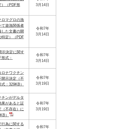
）（PDF形
3月14日
クロマグロの漁
いて遊漁関係者
令和7年
録した文書の開
3月14日
特定）（PDF
開示決定に関す
令和7年
F形式：
3月14日
コロナワクチン
令和7年
不開示決定（不
3月19日
式：329KB）
クチンがデルタ
効果があると証
令和7年
定（不存在）に
3月19日
KB）
定行為に関する
令和7年