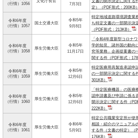
文化庁長官
文書の開示決定に関する
（行情）1056
7月3日
定）（PDF形式：200KB
特定地域道路環境調査業
令和5年
令和6年度
国土交通大臣
ち特定文書の一部開示決
（行情）1057
9月8日
（PDF形式：213KB）
「令和4年度新型コロナ
令和5年
学的知見、諸外国の動向
令和6年度
厚生労働大臣
（行情）1058
11月17日
究等業務」企画提案書の
関する件（PDF形式：178
特定医療用具製造承認申
令和5年
令和6年度
厚生労働大臣
の一部開示決定に関する件
（行情）1059
12月6日
301KB）
「特定医療機器」の医療
令和5年
認申請書及び申請に係る
令和6年度
厚生労働大臣
（行情）1060
12月6日
開示決定に関する件（PD
222KB）
特定公共職業安定所が使
令和6年
相談・紹介のマニュアル
令和6年度
厚生労働大臣
（行情）1061
5月9日
する件（文書の特定）（P
176KB）