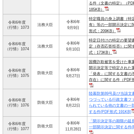
る件（文書の特定）（PD
185KB）
特定職員の身上調書（特
令和6年
令和6年度
法務大臣
有）等の一部開示決定に関
（行情）1073
9月9日
形式：209KB）
特定日付けの特定の要望
令和6年
令和6年度
法務大臣
定（存否応答拒否）に関す
（行情）1074
9月10日
式：173KB）
国費詐欺被害を受けた事
開示決定等で特定された
令和6年
令和6年度
防衛大臣
「発表」に関する文書の
（行情）1075
9月27日
存在）に関する件（PDF形
陸幕防第89号及び当該文
令和6年
つづっている行政文書フ
令和6年度
防衛大臣
（行情）1076
8月22日
られている他の文書の一
する件(PDF形式:191KB)
「開示決定等の期限の延
令和6年
令和6年度
防衛大臣
一部開示決定に関する件(PD
（行情）1077
11月28日