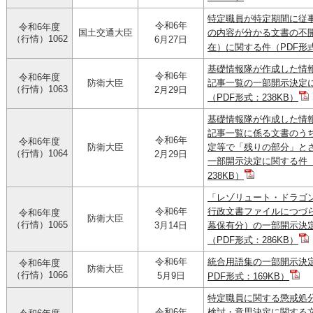
特定職員が特定期間に従
令和6年
令和6年度
国土交通大臣
の内容が分かる文書の不
（行情）1062
6月27日
在）に関する件（PDF形式
基礎情報隊が作成した情
令和6年
令和6年度
防衛大臣
記事一覧の一部開示決定
（行情）1063
2月29日
（PDF形式：238KB）
基礎情報隊が作成した情
記事一覧に係る文書のう
令和6年
令和6年度
防衛大臣
定等で「残りの部分」と
（行情）1064
2月29日
一部開示決定に関する件（
238KB）
「レゾリュート・ドラゴン
令和6年
行政文書ファイルにつづ
令和6年度
防衛大臣
（行情）1065
3月14日
幕保有分）の一部開示決
（PDF形式：286KB）
令和6年
統合用語集の一部開示決
令和6年度
防衛大臣
（行情）1066
5月9日
PDF形式：169KB）
特定職員に関する懲戒処
令和6年
検討・意思決定に関する