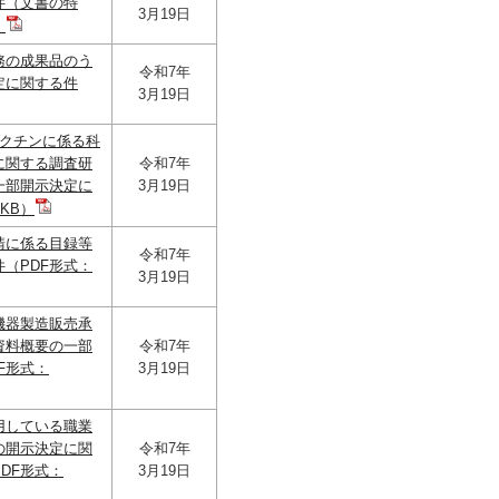
件（文書の特
3月19日
）
務の成果品のう
令和7年
定に関する件
3月19日
ワクチンに係る科
に関する調査研
令和7年
一部開示決定に
3月19日
KB）
請に係る目録等
令和7年
（PDF形式：
3月19日
機器製造販売承
資料概要の一部
令和7年
F形式：
3月19日
用している職業
の開示決定に関
令和7年
DF形式：
3月19日