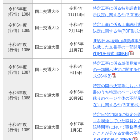
令和4年
特定工事に係る特別調査
令和6年度
国土交通大臣
（行情）1084
11月18日
示決定に関する件(PDF形式:
令和5年
特定工事に係る工事設計
令和6年度
国土交通大臣
（行情）1085
2月14日
決定に関する件(PDF形式:3
JR西日本福知山線脱線事
令和5年
令和6年度
国土交通大臣
決裁した文書等の一部開
（行情）1086
11月7日
件(PDF形式:308KB)
特定工事に係る単価見積
令和6年
令和6年度
国土交通大臣
の一部開示決定に関する件
（行情）1087
6月5日
式:264KB)
特定の開示決定等におい
令和6年
書のうち特定のページが
令和6年度
国土交通大臣
（行情）1088
10月9日
残りのページ全体の不開
在）に関する件(PDF形式:2
特定日特定時頃に特定公
コを喫煙していた職員と
令和7年
令和6年度
国土交通大臣
該時間帯において職務専
（行情）1089
1月6日
たことが分かる文書の不
る件(PDF形式:205KB)