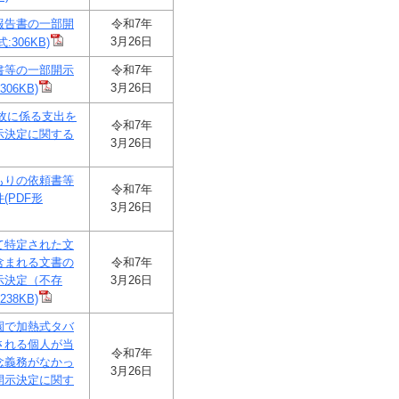
報告書の一部開
令和7年
3月26日
306KB)
書等の一部開示
令和7年
3月26日
06KB)
故に係る支出を
令和7年
示決定に関する
3月26日
もりの依頼書等
令和7年
(PDF形
3月26日
て特定された文
含まれる文書の
令和7年
示決定（不存
3月26日
38KB)
園で加熱式タバ
される個人が当
令和7年
念義務がなかっ
3月26日
開示決定に関す