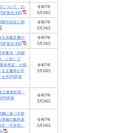
長について」の
令和7年
3月24日
F形式:KB)
部開示決定に関
令和7年
3月24日
係る決裁文書の
令和7年
3月24日
F形式:KB)
要求事項「内閣
答」に対して
案基本想定」が回
令和7年
かる文書等の不
3月24日
る件(PDF形
 陸上幕僚監部」
令和7年
(PDF形
3月24日
要綱に基づき防
な情報の集約及
令和7年
決定（不存在）
3月24日
B)