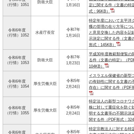
防衛大臣
（行情）1051
1月16日
定に関する件（文書の特定
式：96KB）
特定年度において太平洋
獲の管理の在り方等につ
令和7年
令和6年度
水産庁長官
と意見交換した内容を記
（行情）1052
1月16日
示決定に関する件（文書の
形式：145KB）
平成30年度教範類便覧の
令和7年
令和6年度
防衛大臣
る件（文書の特定）（PD
（行情）1053
1月23日
104KB）
イスラエル保健省の新型
令和5年
令和6年度
の有効性に関する文書の
厚生労働大臣
（行情）1054
2月24日
存在）に関する件（PDF形
特定法人の新型コロナワ
令和5年
株に対して重症化を防ぐ
令和6年度
厚生労働大臣
（行情）1055
2月24日
明する文書等の不開示決
関する件（PDF形式：324
特定宗教法人に対する特
令和5年
令和6年度