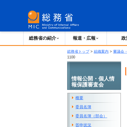
総務省の紹介
広報・報道
総務省の紹介
報道・広報
政
総務省トップ
>
組織案内
>
審議会
1100
情報公開・個人情
報保護審査会
概要
委員名簿
委員名簿（部会）
答申状況