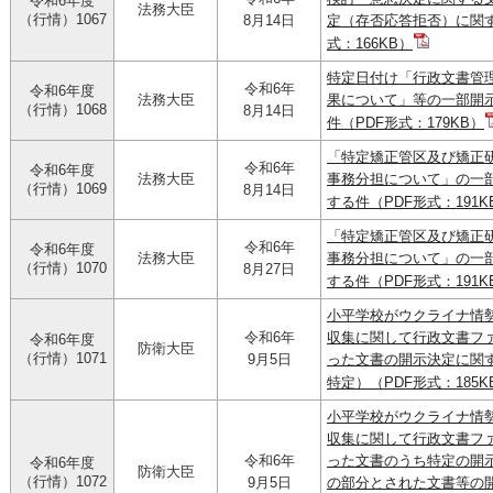
令和6年度
法務大臣
（行情）1067
8月14日
定（存否応答拒否）に関す
式：166KB）
特定日付け「行政文書管
令和6年
令和6年度
法務大臣
果について」等の一部開
（行情）1068
8月14日
件（PDF形式：179KB）
「特定矯正管区及び矯正
令和6年
令和6年度
法務大臣
事務分担について」の一
（行情）1069
8月14日
する件（PDF形式：191K
「特定矯正管区及び矯正
令和6年
令和6年度
法務大臣
事務分担について」の一
（行情）1070
8月27日
する件（PDF形式：191K
小平学校がウクライナ情
令和6年
収集に関して行政文書フ
令和6年度
防衛大臣
（行情）1071
9月5日
った文書の開示決定に関
特定）（PDF形式：185K
小平学校がウクライナ情
収集に関して行政文書フ
令和6年
った文書のうち特定の開
令和6年度
防衛大臣
（行情）1072
9月5日
の部分とされた文書等の