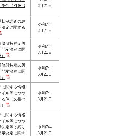
る件（PDF形
3月21日
理状況調査の結
令和7年
示決定に関する
3月21日
研修所特定支所
令和7年
部開示決定に関
3月21日
B）
研修所特定支所
令和7年
部開示決定に関
3月21日
B）
勢に関する情報
ァイル等につづ
令和7年
する件（文書の
3月21日
B）
勢に関する情報
ァイル等につづ
示決定等で残り
令和7年
開示決定に関す
3月21日