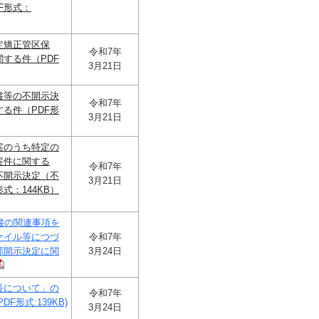
F形式：
定矯正管区保
令和7年
する件（PDF
3月21日
書等の不開示決
令和7年
る件（PDF形
3月21日
案のうち特定の
案件に関する
令和7年
不開示決定（不
3月21日
式：144KB）
書の関連事項を
ァイル等につづ
令和7年
部開示決定に関
3月24日
長について」の
令和7年
F形式:139KB)
3月24日