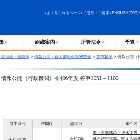
政策
組織案内
所管法令
予算・決算
よく見られるページ
ご意見・ご提案
ENGLISH(TOP)
策
組織案内
所管法令
予算・
・委員会・会議等
>
情報公開・個人情報保護審査会
>
答申状況
> 情報公開（
情報公開（行政機関）令和6年度 答申1051～1100
答申番号
諮問庁
諮問日
事件名
海上自衛隊の「潜水手当
令和7年
係る特定事案に関する調
令和6年度