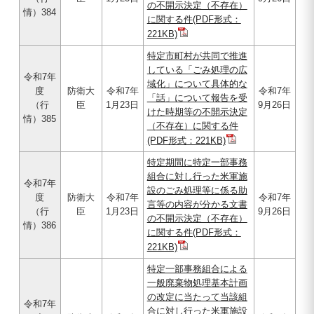
の不開示決定（不存在）
情）384
に関する件(PDF形式：
221KB)
特定市町村が共同で推進
している「ごみ処理の広
令和7年
域化」について具体的な
度
防衛大
令和7年
令和7年
「話」について報告を受
（行
臣
1月23日
9月26日
けた時期等の不開示決定
情）385
（不存在）に関する件
(PDF形式：221KB)
特定期間に特定一部事務
組合に対し行った米軍施
令和7年
設のごみ処理等に係る助
度
防衛大
令和7年
令和7年
言等の内容が分かる文書
（行
臣
1月23日
9月26日
の不開示決定（不存在）
情）386
に関する件(PDF形式：
221KB)
特定一部事務組合による
一般廃棄物処理基本計画
の改定に当たって当該組
令和7年
合に対し行った米軍施設