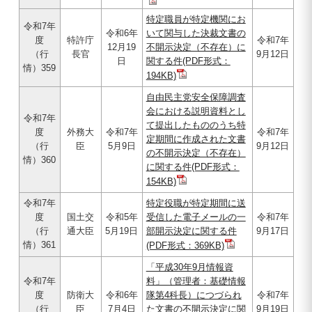
特定職員が特定機関にお
令和7年
令和6年
いて関与した決裁文書の
度
特許庁
令和7年
12月19
不開示決定（不存在）に
（行
長官
9月12日
日
関する件(PDF形式：
情）359
194KB)
自由民主党安全保障調査
会における説明資料とし
令和7年
て提出したもののうち特
度
外務大
令和7年
令和7年
定期間に作成された文書
（行
臣
5月9日
9月12日
の不開示決定（不存在）
情）360
に関する件(PDF形式：
154KB)
令和7年
特定役職が特定期間に送
度
国土交
令和5年
受信した電子メールの一
令和7年
（行
通大臣
5月19日
部開示決定に関する件
9月17日
情）361
(PDF形式：369KB)
「平成30年9月情報資
令和7年
料」（管理者：基礎情報
度
防衛大
令和6年
隊第4科長）につづられ
令和7年
（行
臣
7月4日
た文書の不開示決定に関
9月19日