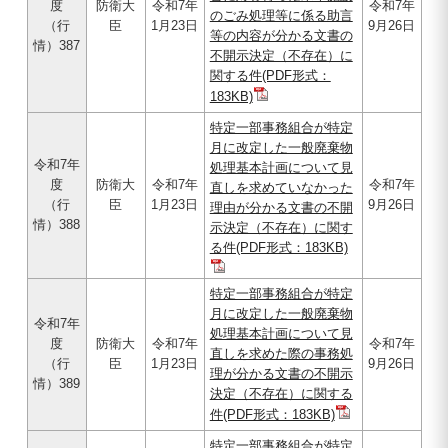
度
防衛大
令和7年
令和7年
のごみ処理等に係る助言
（行
臣
1月23日
9月26日
等の内容が分かる文書の
情）387
不開示決定（不存在）に
関する件(PDF形式：
183KB)
特定一部事務組合が特定
月に改定した一般廃棄物
令和7年
処理基本計画について見
度
防衛大
令和7年
令和7年
直しを求めていなかった
（行
臣
1月23日
9月26日
理由が分かる文書の不開
情）388
示決定（不存在）に関す
る件(PDF形式：183KB)
特定一部事務組合が特定
月に改定した一般廃棄物
令和7年
処理基本計画について見
度
防衛大
令和7年
令和7年
直しを求めた際の事務処
（行
臣
1月23日
9月26日
理が分かる文書の不開示
情）389
決定（不存在）に関する
件(PDF形式：183KB)
特定一部事務組合が特定