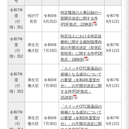
号
令和7年
特定職員の人事記録の一
度
特許庁
令和6年
令和7年
部開示決定に関する件
（行
長官
6月25日
9月12日
(PDF形式：229KB)
情）351
特定法人における特定診
令和7年
療科に関する個別指導内
度
厚生労
令和6年
令和7年
容の不開示決定（存否応
（行
働大臣
7月19日
9月12日
答拒否）に関する件(PDF
情）352
形式：186KB)
「スイッチOTC医薬品の
令和7年
候補となる成分について
度
厚生労
令和6年
の要望（令和4年度受付
令和7年
（行
働大臣
7月30日
分）」の不開示決定に関
9月12日
情）353
する件(PDF形式：
252KB)
「スイッチOTC医薬品の
令和7年
候補となる成分について
度
厚生労
令和6年
の要望（令和5年度受付
令和7年
（行
働大臣
7月30日
分）」の不開示決定に関
9月12日