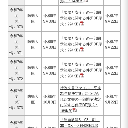
形式：143KB)
令和7年
「艦船と安全」の一部開
度
防衛大
令和6年
令和7年
示決定に関する件(PDF形
（行
臣
5月30日
9月22日
式：224KB)
情）370
令和7年
「艦船と安全」の一部開
度
防衛大
令和6年
令和7年
示決定に関する件(PDF形
（行
臣
5月30日
9月22日
式：224KB)
情）371
令和7年
「艦船と安全」の一部開
度
防衛大
令和6年
令和7年
示決定に関する件(PDF形
（行
臣
5月30日
9月22日
式：204KB)
情）372
行政文書ファイル「平成
令和7年
21年度決定9」につづら
度
防衛大
令和6年
令和7年
れた文書の一部開示決定
（行
臣
10月3日
9月22日
に関する件(PDF形式：
情）373
189KB)
「陸自教範5－03－01－
令和7年
30－XX－0 対特殊武器