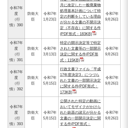
月に改定した一般廃棄物
令和7年
処理基本計画について特
度
防衛大
令和7年
令和7年
定の判断をしている理由
（行
臣
1月23日
9月26日
が分かる文書の不開示決
情）390
定（不存在）に関する件
(PDF形式：183KB)
令和7年
特定の開示決定等で特定
度
防衛大
令和7年
された文書等の一部開示
令和7年
（行
臣
3月13日
決定に関する件(PDF形
9月26日
情）391
式：115KB)
行政文書ファイル「平成
令和7年
17年度決定3」につづら
度
防衛大
令和7年
令和7年
れた文書の一部開示決定
（行
臣
5月15日
9月26日
に関する件(PDF形式：
情）392
173KB)
公開された特定の動画に
令和7年
おいてモザイクがかけら
度
防衛大
令和7年
れた銃器の諸元が分かる
令和7年
（行
臣
5月15日
文書の一部開示決定に関
9月26日
情）393
する件(PDF形式：