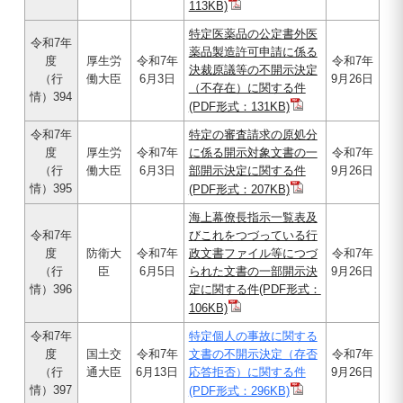
113KB)
特定医薬品の公定書外医
令和7年
薬品製造許可申請に係る
度
厚生労
令和7年
令和7年
決裁原議等の不開示決定
（行
働大臣
6月3日
9月26日
（不存在）に関する件
情）394
(PDF形式：131KB)
令和7年
特定の審査請求の原処分
度
厚生労
令和7年
に係る開示対象文書の一
令和7年
（行
働大臣
6月3日
部開示決定に関する件
9月26日
情）395
(PDF形式：207KB)
海上幕僚長指示一覧表及
令和7年
びこれをつづっている行
度
防衛大
令和7年
政文書ファイル等につづ
令和7年
（行
臣
6月5日
られた文書の一部開示決
9月26日
情）396
定に関する件(PDF形式：
106KB)
令和7年
特定個人の事故に関する
度
国土交
令和7年
文書の不開示決定（存否
令和7年
（行
通大臣
6月13日
応答拒否）に関する件
9月26日
情）397
(PDF形式：296KB)