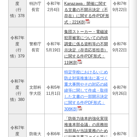
度
特許庁
令和7年
Kanazawa」開催に関す
令和7年
（行
長官
2月4日
る文書の不開示決定（不
9月22日
情）378
存在）に関する件(PDF形
式：221KB)
集団ストーカー・電磁波
令和7年
犯罪被害についての内偵
度
警察庁
令和7年
調査に係る資料等の不開
令和7年
（行
長官
5月19日
示決定（存否応答拒否）
9月22日
情）379
に関する件(PDF形式：
119KB)
特定学校におけるいじめ
防止対策推進法に基づく
令和7年
重大事態やその対応の経
度
文部科
令和5年
令和7年
緯等に関して作成・取得
（行
学大臣
11月1日
9月26日
した文書の一部開示決定
情）380
に関する件(PDF形式：
308KB)
「防衛力抜本的強化実現
推進本部会議」の庶務担
令和7年
当部局が当該業務のため
度
防衛大
令和6年
令和7年
に行政文書ファイル等に