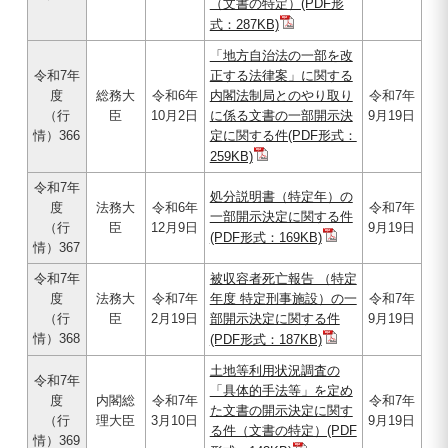
（文書の特定）(PDF形
式：287KB)
「地方自治法の一部を改
令和7年
正する法律案」に関する
度
総務大
令和6年
内閣法制局とのやり取り
令和7年
（行
臣
10月2日
に係る文書の一部開示決
9月19日
情）366
定に関する件(PDF形式：
259KB)
令和7年
処分説明書（特定年）の
度
法務大
令和6年
令和7年
一部開示決定に関する件
（行
臣
12月9日
9月19日
(PDF形式：169KB)
情）367
令和7年
被収容者死亡報告 （特定
度
法務大
令和7年
年度 特定刑事施設）の一
令和7年
（行
臣
2月19日
部開示決定に関する件
9月19日
情）368
(PDF形式：187KB)
土地等利用状況調査の
令和7年
「具体的手法等」を定め
度
内閣総
令和7年
令和7年
た文書の開示決定に関す
（行
理大臣
3月10日
9月19日
る件（文書の特定）(PDF
情）369