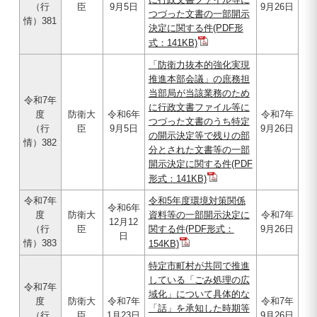
（行
臣
9月5日
9月26日
つづった文書の一部開示
情）381
決定に関する件(PDF形
式：141KB)
「防衛力抜本的強化実現
推進本部会議」の庶務担
当部局が当該業務のため
令和7年
に行政文書ファイル等に
度
防衛大
令和6年
令和7年
つづった文書のうち特定
（行
臣
9月5日
9月26日
の開示決定等で残りの部
情）382
分とされた文書等の一部
開示決定に関する件(PDF
形式：141KB)
令和7年
令和5年度環境対策関係
令和6年
度
防衛大
資料等の一部開示決定に
令和7年
12月12
（行
臣
関する件(PDF形式：
9月26日
日
情）383
154KB)
特定市町村が共同で推進
している「ごみ処理の広
令和7年
域化」について具体的な
度
防衛大
令和7年
令和7年
「話」を承知した時期等
（行
臣
1月23日
9月26日