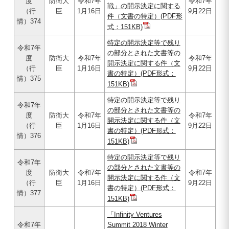
度
防衛大
令和7年
令和7年
戦」の開示決定に関する
（行
臣
1月16日
9月22日
件（文書の特定）(PDF形
情）374
式：151KB)
特定の開示決定等で残り
令和7年
の部分とされた文書等の
度
防衛大
令和7年
令和7年
開示決定に関する件（文
（行
臣
1月16日
9月22日
書の特定）(PDF形式：
情）375
151KB)
特定の開示決定等で残り
令和7年
の部分とされた文書等の
度
防衛大
令和7年
令和7年
開示決定に関する件（文
（行
臣
1月16日
9月22日
書の特定）(PDF形式：
情）376
151KB)
特定の開示決定等で残り
令和7年
の部分とされた文書等の
度
防衛大
令和7年
令和7年
開示決定に関する件（文
（行
臣
1月16日
9月22日
書の特定）(PDF形式：
情）377
151KB)
「Infinity Ventures
令和7年
Summit 2018 Winter