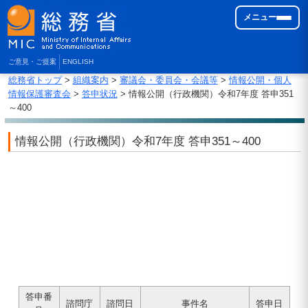
メニュー
ご意見・ご提案
ENGLISH
総務省トップ
>
組織案内
>
審議会・委員会・会議等
>
情報公開・個人
情報保護審査会
>
答申状況
> 情報公開（行政機関）令和7年度 答申351
～400
情報公開（行政機関）令和7年度 答申351～400
答申番
諮問庁
諮問日
事件名
答申日