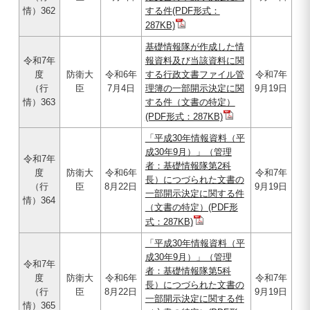
情）362
する件(PDF形式：
287KB)
基礎情報隊が作成した情
令和7年
報資料及び当該資料に関
度
防衛大
令和6年
する行政文書ファイル管
令和7年
（行
臣
7月4日
理簿の一部開示決定に関
9月19日
情）363
する件（文書の特定）
(PDF形式：287KB)
「平成30年情報資料（平
成30年9月）」（管理
令和7年
者：基礎情報隊第2科
度
防衛大
令和6年
令和7年
長）につづられた文書の
（行
臣
8月22日
9月19日
一部開示決定に関する件
情）364
（文書の特定）(PDF形
式：287KB)
「平成30年情報資料（平
成30年9月）」（管理
令和7年
者：基礎情報隊第5科
度
防衛大
令和6年
令和7年
長）につづられた文書の
（行
臣
8月22日
9月19日
一部開示決定に関する件
情）365