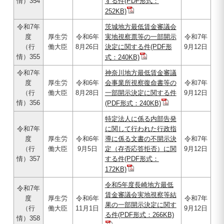
情）354
する件(PDF形式：
252KB)
令和7年
茨城地方最低賃金審議会
度
厚生労
令和6年
実地視察票等の一部開示
令和7年
（行
働大臣
8月26日
決定に関する件(PDF形
9月12日
情）355
式：240KB)
令和7年
神奈川地方最低賃金審議
度
厚生労
令和6年
会事業所視察復命書等の
令和7年
（行
働大臣
8月28日
一部開示決定に関する件
9月12日
情）356
(PDF形式：240KB)
特定法人に係る内部告発
令和7年
に関して行われた行政指
度
厚生労
令和6年
導に係る文書の不開示決
令和7年
（行
働大臣
9月5日
定（存否応答拒否）に関
9月12日
情）357
する件(PDF形式：
172KB)
令和5年度長崎地方最低
令和7年
賃金審議会実地視察等結
度
厚生労
令和6年
令和7年
果の一部開示決定に関す
（行
働大臣
11月1日
9月12日
る件(PDF形式：266KB)
情）358