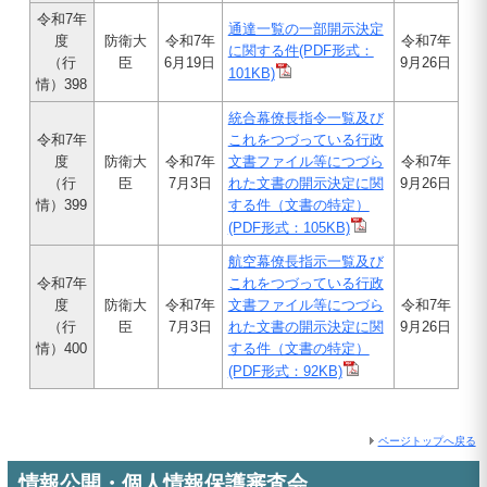
令和7年
通達一覧の一部開示決定
度
防衛大
令和7年
令和7年
に関する件(PDF形式：
（行
臣
6月19日
9月26日
101KB)
情）398
統合幕僚長指令一覧及び
令和7年
これをつづっている行政
度
防衛大
令和7年
文書ファイル等につづら
令和7年
（行
臣
7月3日
れた文書の開示決定に関
9月26日
情）399
する件（文書の特定）
(PDF形式：105KB)
航空幕僚長指示一覧及び
令和7年
これをつづっている行政
度
防衛大
令和7年
文書ファイル等につづら
令和7年
（行
臣
7月3日
れた文書の開示決定に関
9月26日
情）400
する件（文書の特定）
(PDF形式：92KB)
ページトップへ戻る
情報公開・個人情報保護審査会