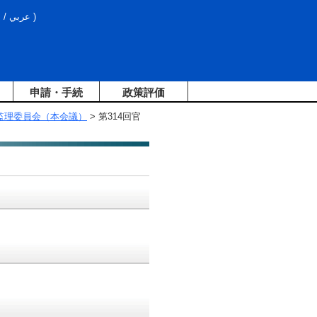
文
/
عربي
)
申請・手続
政策評価
監理委員会（本会議）
> 第314回官
）