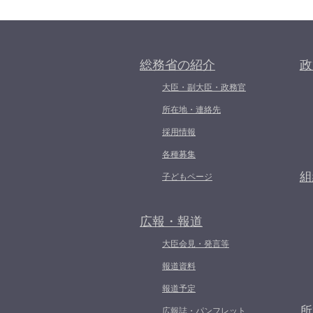
総務省の紹介
政
大臣・副大臣・政務官
所在地・連絡先
採用情報
各種募集
組
子どもページ
広報・報道
大臣会見・発言等
報道資料
報道予定
所
広報誌・パンフレット