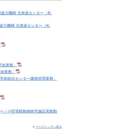
際協力機構 北海道センター（札
際協力機構 北海道センター（札
て
更改業務」
更改業務」
／学術総合センター建物管理業務」
ター／小型実験動物研究施設実験動
ページトップへ戻る