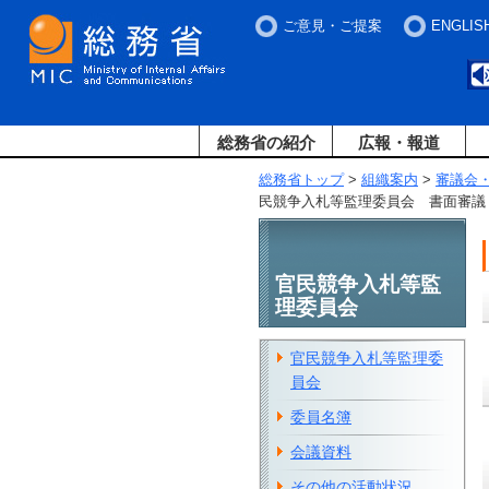
ご意見・ご提案
ENGLIS
総務省の紹介
広報・報道
総務省トップ
>
組織案内
>
審議会
民競争入札等監理委員会 書面審議
官民競争入札等監
理委員会
官民競争入札等監理委
員会
委員名簿
会議資料
その他の活動状況