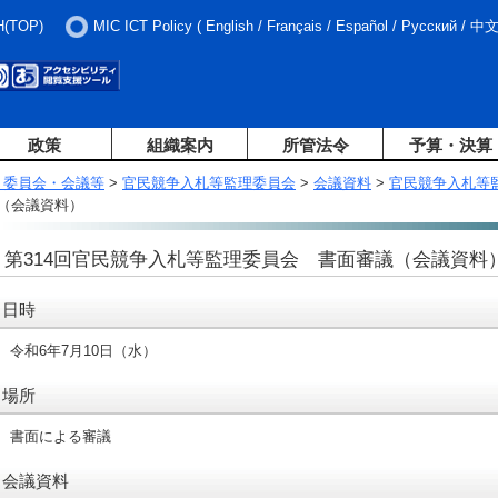
H(TOP)
MIC ICT Policy
(
English
/
Français
/
Español
/
Русский
/
中
政策
組織案内
所管法令
予算・決算
・委員会・会議等
>
官民競争入札等監理委員会
>
会議資料
>
官民競争入札等
（会議資料）
第314回官民競争入札等監理委員会 書面審議（会議資料
日時
令和6年7月10日（水）
場所
書面による審議
会議資料