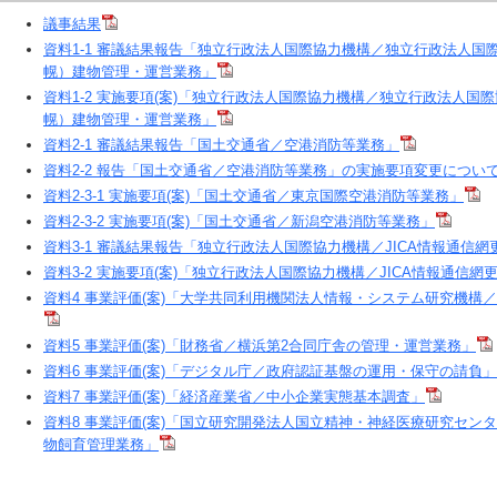
議事結果
資料1-1 審議結果報告「独立行政法人国際協力機構／独立行政法人国
幌）建物管理・運営業務」
資料1-2 実施要項(案)「独立行政法人国際協力機構／独立行政法人国
幌）建物管理・運営業務」
資料2-1 審議結果報告「国土交通省／空港消防等業務」
資料2-2 報告「国土交通省／空港消防等業務」の実施要項変更につい
資料2-3-1 実施要項(案)「国土交通省／東京国際空港消防等業務」
資料2-3-2 実施要項(案)「国土交通省／新潟空港消防等業務」
資料3-1 審議結果報告「独立行政法人国際協力機構／JICA情報通信網
資料3-2 実施要項(案)「独立行政法人国際協力機構／JICA情報通信網
資料4 事業評価(案)「大学共同利用機関法人情報・システム研究機構
資料5 事業評価(案)「財務省／横浜第2合同庁舎の管理・運営業務」
資料6 事業評価(案)「デジタル庁／政府認証基盤の運用・保守の請負」
資料7 事業評価(案)「経済産業省／中小企業実態基本調査」
資料8 事業評価(案)「国立研究開発法人国立精神・神経医療研究セン
物飼育管理業務」