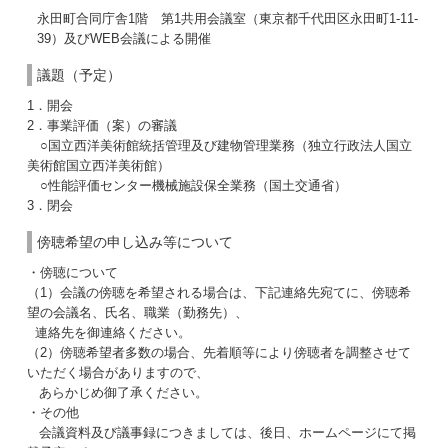
永田町合同庁舎1階 第1共用会議室（東京都千代田区永田町1-11-
39）及びWEB会議による開催
議題（予定）
1．開会
2．事業評価（案）の審議
○国立西洋美術館統括管理及び建物管理業務（独立行政法人国立
美術館国立西洋美術館）
○性能評価センター機械施設保全業務（国土交通省）
3．閉会
傍聴希望の申し込み等について
・傍聴について
（1）会議の傍聴を希望される場合は、下記連絡先宛てに、傍聴希
望の会議名、氏名、職業（勤務先）、
連絡先を御連絡ください。
（2）傍聴希望者多数の場合、先着順等により傍聴者を調整させて
いただく場合がありますので、
あらかじめ御了承ください。
・その他
会議資料及び議事録につきましては、後日、ホームページにて掲