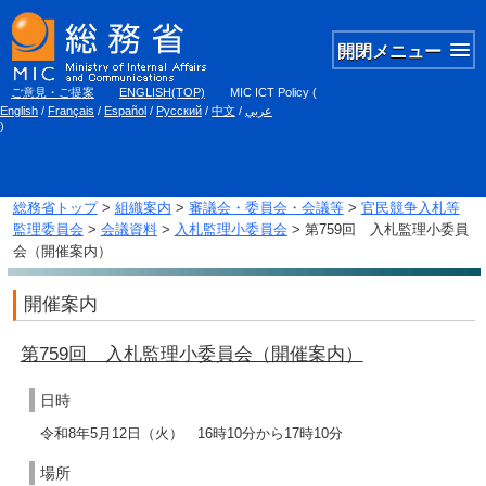
開閉メニュー
ご意見・ご提案
ENGLISH(TOP)
MIC ICT Policy
(
English
/
Français
/
Español
/
Русский
/
中文
/
عربي
)
総務省トップ
>
組織案内
>
審議会・委員会・会議等
>
官民競争入札等
監理委員会
>
会議資料
>
入札監理小委員会
> 第759回 入札監理小委員
会（開催案内）
開催案内
第759回 入札監理小委員会（開催案内）
日時
令和8年5月12日（火） 16時10分から17時10分
場所