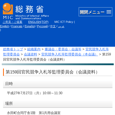
開閉メニュー
ご意見・ご提案
ENGLISH(TOP)
MIC ICT Policy
(
English
/
Français
/
Español
/
Русский
/
中文
/
عربي
)
総務省トップ
>
組織案内
>
審議会・委員会・会議等
>
官民競争入札等
監理委員会
>
会議資料
>
官民競争入札等監理委員会（本会議）
> 第159
回官民競争入札等監理委員会（会議資料）
第159回官民競争入札等監理委員会（会議資料）
日時
平成27年7月27日（月）10:00～11:30
場所
永田町合同庁舎1階 第1共用会議室