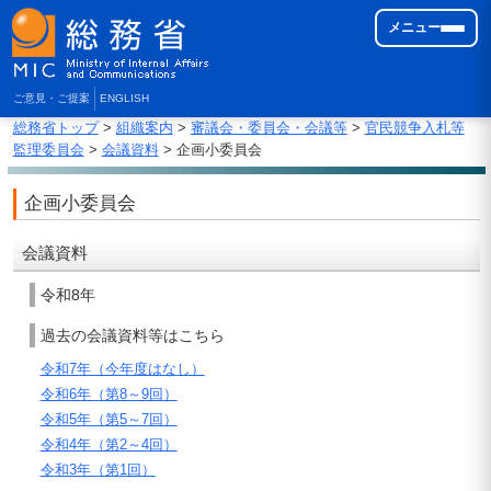
メニュー
ご意見・ご提案
ENGLISH
総務省トップ
>
組織案内
>
審議会・委員会・会議等
>
官民競争入札等
監理委員会
>
会議資料
> 企画小委員会
企画小委員会
会議資料
令和8年
過去の会議資料等はこちら
令和7年（今年度はなし）
令和6年（第8～9回）
令和5年（第5～7回）
令和4年（第2～4回）
令和3年（第1回）