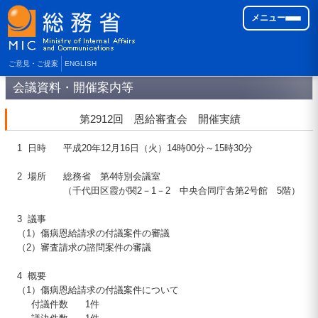
メニュー
ご意見・ご提案
ENGLISH
会議資料・開催案内等
第
2912
回 恩給審査会 開催実績
1
日時
平成
20
年
12
月
16
日（火）
14
時
00
分～
15
時
30
分
2
場所
総務省 第4特別会議室
（千代田区霞が関2－1－2 中央合同庁舎第2号館 5階）
3
議事
（1）
傷病恩給請求の付議案件の審議
（2）
審査請求の諮問案件の審議
4
概要
（1）
傷病恩給請求の付議案件について
付議件数
1件