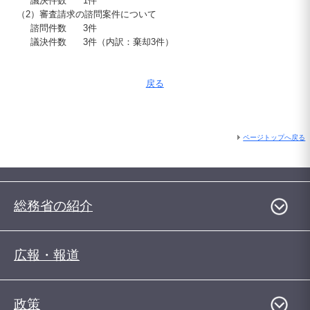
議決件数
1件
（2）
審査請求の諮問案件について
諮問件数
3件
議決件数
3件（内訳：棄却3件）
戻る
ページトップへ戻る
総務省の紹介
広報・報道
政策