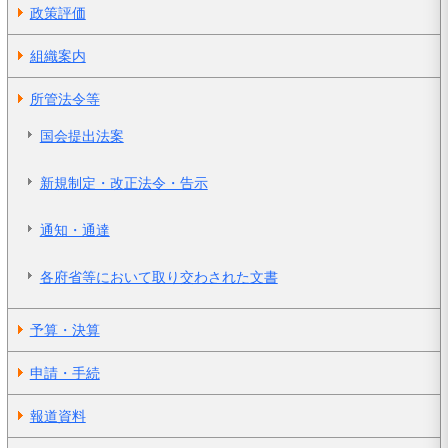
政策評価
組織案内
所管法令等
国会提出法案
新規制定・改正法令・告示
通知・通達
各府省等において取り交わされた文書
予算・決算
申請・手続
報道資料