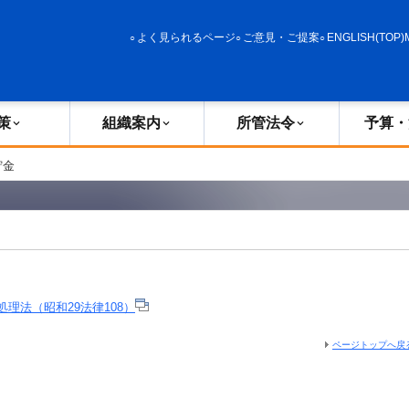
政策
組織案内
所管法令
予算・決算
よく見られるページ
ご意見・ご提案
ENGLISH(TOP)
策
組織案内
所管法令
予算・
貯金
理法（昭和29法律108）
ページトップへ戻