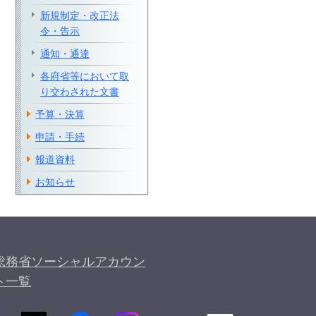
新規制定・改正法
令・告示
通知・通達
各府省等において取
り交わされた文書
予算・決算
申請・手続
報道資料
お知らせ
総務省ソーシャルアカウン
ト一覧