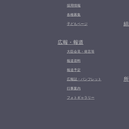
採用情報
各種募集
組
子どもページ
広報・報道
大臣会見・発言等
報道資料
報道予定
所
広報誌・パンフレット
行事案内
フォトギャラリー