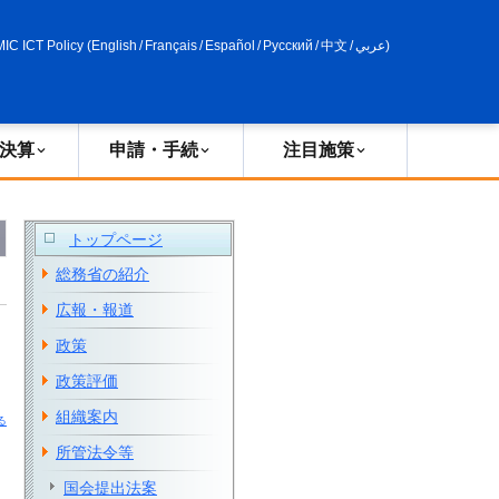
申請・手続
政策評価
MIC ICT Policy
(
English
/
Français
/
Español
/
Русский
/
中文
/
عربي
)
決算
申請・手続
注目施策
トップページ
総務省の紹介
広報・報道
政策
政策評価
組織案内
る
所管法令等
国会提出法案