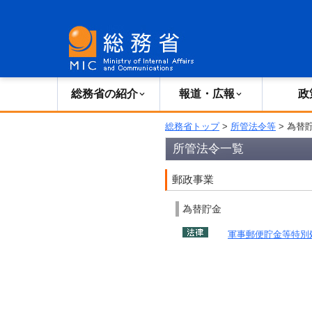
総務省の紹介
広報・報道
総務省の紹介
報道・広報
政
総務省トップ
>
所管法令等
> 為替
所管法令一覧
郵政事業
為替貯金
軍事郵便貯金等特別処