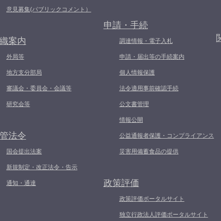
意見募集(パブリックコメント）
申請・手続
織案内
調達情報・電子入札
外局等
申請・届出等の手続案内
地方支分部局
個人情報保護
審議会・委員会・会議等
法令適用事前確認手続
研究会等
公文書管理
情報公開
管法令
公益通報者保護・コンプライアンス
国会提出法案
災害用備蓄食品の提供
新規制定・改正法令・告示
政策評価
通知・通達
政策評価ポータルサイト
独立行政法人評価ポータルサイト