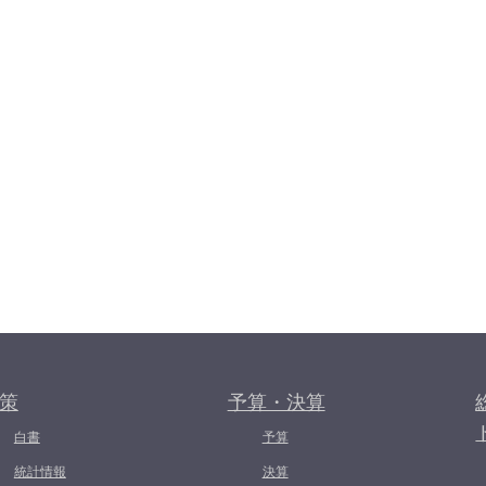
策
予算・決算
白書
予算
統計情報
決算