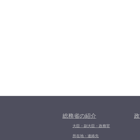
総務省の紹介
政
大臣・副大臣・政務官
所在地・連絡先