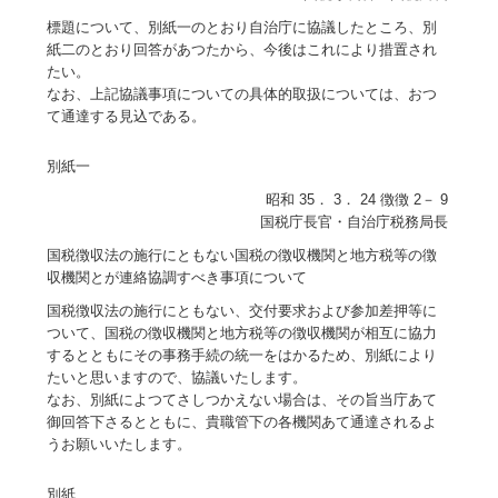
標題について、別紙一のとおり自治庁に協議したところ、別
紙二のとおり回答があつたから、今後はこれにより措置され
たい。
なお、上記協議事項についての具体的取扱については、おつ
て通達する見込である。
別紙一
昭和 35． 3． 24 徴徴 2－ 9
国税庁長官・自治庁税務局長
国税徴収法の施行にともない国税の徴収機関と地方税等の徴
収機関とが連絡協調すべき事項について
国税徴収法の施行にともない、交付要求および参加差押等に
ついて、国税の徴収機関と地方税等の徴収機関が相互に協力
するとともにその事務手続の統一をはかるため、別紙により
たいと思いますので、協議いたします。
なお、別紙によつてさしつかえない場合は、その旨当庁あて
御回答下さるとともに、貴職管下の各機関あて通達されるよ
うお願いいたします。
別紙