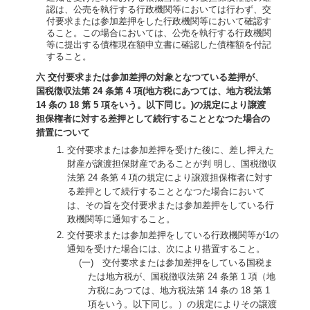
認は、公売を執行する行政機関等においては行わず、交
付要求または参加差押をした行政機関等において確認す
ること。この場合においては、公売を執行する行政機関
等に提出する債権現在額申立書に確認した債権額を付記
すること。
六 交付要求または参加差押の対象となつている差押が、
国税徴収法第 24 条第 4 項(地方税にあつては、地方税法第
14 条の 18 第 5 項をいう。以下同じ。)の規定により譲渡
担保権者に対する差押として続行することとなつた場合の
措置について
交付要求または参加差押を受けた後に、差し押えた
財産が譲渡担保財産であることが判 明し、国税徴収
法第 24 条第 4 項の規定により譲渡担保権者に対す
る差押として続行することとなつた場合において
は、その旨を交付要求または参加差押をしている行
政機関等に通知すること。
交付要求または参加差押をしている行政機関等が1の
通知を受けた場合には、次により措置すること。
(一) 交付要求または参加差押をしている国税ま
たは地方税が、国税徴収法第 24 条第 1 項（地
方税にあつては、地方税法第 14 条の 18 第 1
項をいう。以下同じ。）の規定によりその譲渡