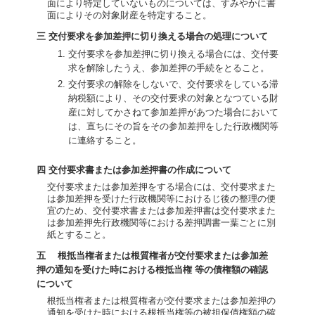
面により特定していないものについては、すみやかに書
面によりその対象財産を特定すること。
三 交付要求を参加差押に切り換える場合の処理について
交付要求を参加差押に切り換える場合には、交付要
求を解除したうえ、参加差押の手続をとること。
交付要求の解除をしないで、交付要求をしている滞
納税額により、その交付要求の対象となつている財
産に対してかさねて参加差押があつた場合において
は、直ちにその旨をその参加差押をした行政機関等
に連絡すること。
四 交付要求書または参加差押書の作成について
交付要求または参加差押をする場合には、交付要求また
は参加差押を受けた行政機関等におけるじ後の整理の便
宜のため、交付要求書または参加差押書は交付要求また
は参加差押先行政機関等における差押調書一葉ごとに別
紙とすること。
五 根抵当権者または根質権者が交付要求または参加差
押の通知を受けた時における根抵当権 等の債権額の確認
について
根抵当権者または根質権者が交付要求または参加差押の
通知を受けた時における根抵当権等の被担保債権額の確