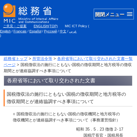
開閉メニュー
ご意見・ご提案
ENGLISH(TOP)
MIC ICT Policy
(
English
/
Français
/
Español
/
Русский
/
中文
/
عربي
)
総務省トップ
>
所管法令等
>
各府省等において取り交わされた文書一覧
ページ
> 国税徴収法の施行にともない国税の徴収期間と地方税等の徴収
期間とが連絡協調すべき事項について
各府省等において取り交わされた文書
国税徴収法の施行にともない国税の徴収期間と地方税等の
徴収期間とが連絡協調すべき事項について
○ 国税徴収法の施行にともない国税の徴収機関と地方税等の
徴収機関とが連絡協調すべき事項について（事務運営指針）
昭和 35．5．23 徴徴 2‐ 17
国税庁長官・国税局長