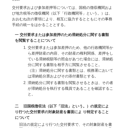
交付要求および参加差押等については、国税の徴収機関およ
び地方税等の徴収機関（以下「行政機関等」という。）は、
おおむね次の要領により、相互に協力するとともにその事務
手続の統一をはかることとする。
一 交付要求または参加差押のため滞納処分に関する書類
を閲覧することについて
交付要求または参加差押のため、他の行政機関等か
ら差押財産の内容、その財産の権利関係、差押をし
ている滞納税額等の照会があつた場合には、滞納処
分に関する書類を相手方に閲覧させること。
（注）滞納処分に関する書類とは、税務署において
は滞納処分票およびその添付書類とする。
滞納処分に関する書類を閲覧させるときは、その者
が滞納処分を執行する職員であることを確認するこ
と。
二 旧国税徴収法（以下「旧法」という。）の規定によ
り行つた交付要求の対象財産を書面によ り特定すること
について
旧法の規定により行つた交付要求で、その対象財産を書