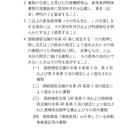
書類の引渡しを受けた行政機関等は、参加差押関係
書類引渡書副本に受領年月日を記載し、署名（記
名）押印のうえ返送すること。
二以上の参加差押書（その写を含む。）の引渡しを
する場合には、その受付年月日および到達順位を明
らかにするよう措置すること。
国税徴収法施行令第 41 条に規定する「その差押に
関し法又はこの政令の規定により提出されたその他
の書類のうち滞納処分に関し、必要なもの」とは、
当分の間次に掲げる書類とし、その原本の送付がで
きないときはその写を送付すること。
(一) 国税徴収法施行令第 4 条第 1 項、第 2 項
および第 8 条第 3 項の規定により提出された
書類
(二) 国税徴収法施行令第 25 条第 1 項の規定に
より提出された書類
(三) 国税徴収法第 130 条第 1 項および国税徴
収法施行令第 48 条第 1 項の規定により提出さ
れた債権現在額申立書およびその添付書類
(四) 徴収職員（徴税吏員）が占有している自動
車検査証等の書類