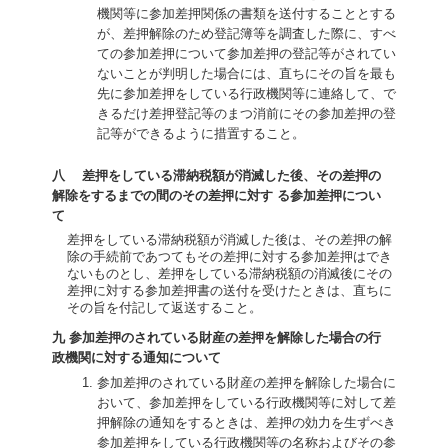
機関等に参加差押関係の書類を送付することとする
が、差押解除のため登記簿等を調査した際に、すべ
ての参加差押について参加差押の登記等がされてい
ないことが判明した場合には、直ちにその旨を最も
先に参加差押をしている行政機関等に連絡して、で
きるだけ差押登記等のまつ消前にその参加差押の登
記等ができるように措置すること。
八 差押をしている滞納税額が消滅した後、その差押の
解除をするまでの間のその差押に対す る参加差押につい
て
差押をしている滞納税額が消滅した後は、その差押の解
除の手続前であつてもその差押に対する参加差押はでき
ないものとし、差押をしている滞納税額の消滅後にその
差押に対する参加差押書の送付を受けたときは、直ちに
その旨を付記して返送すること。
九 参加差押のされている財産の差押を解除した場合の行
政機関に対する通知について
参加差押のされている財産の差押を解除した場合に
おいて、参加差押をしている行政機関等に対して差
押解除の通知をするときは、差押の効力を生ずべき
参加差押をしている行政機関等の名称およびその参