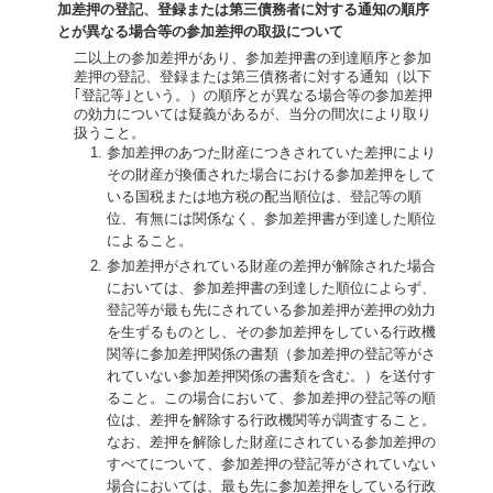
加差押の登記、登録または第三債務者に対する通知の順序
とが異なる場合等の参加差押の取扱について
二以上の参加差押があり、参加差押書の到達順序と参加
差押の登記、登録または第三債務者に対する通知（以下
｢登記等｣という。）の順序とが異なる場合等の参加差押
の効力については疑義があるが、当分の間次により取り
扱うこと。
参加差押のあつた財産につきされていた差押により
その財産が換価された場合における参加差押をして
いる国税または地方税の配当順位は、登記等の順
位、有無には関係なく、参加差押書が到達した順位
によること。
参加差押がされている財産の差押が解除された場合
においては、参加差押書の到達した順位によらず、
登記等が最も先にされている参加差押が差押の効力
を生ずるものとし、その参加差押をしている行政機
関等に参加差押関係の書類（参加差押の登記等がさ
れていない参加差押関係の書類を含む。）を送付す
ること。この場合において、参加差押の登記等の順
位は、差押を解除する行政機関等が調査すること。
なお、差押を解除した財産にされている参加差押の
すべてについて、参加差押の登記等がされていない
場合においては、最も先に参加差押をしている行政