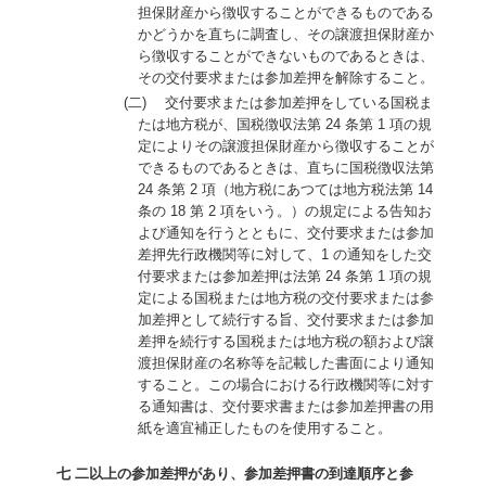
担保財産から徴収することができるものである
かどうかを直ちに調査し、その譲渡担保財産か
ら徴収することができないものであるときは、
その交付要求または参加差押を解除すること。
(二) 交付要求または参加差押をしている国税ま
たは地方税が、国税徴収法第 24 条第 1 項の規
定によりその譲渡担保財産から徴収することが
できるものであるときは、直ちに国税徴収法第
24 条第 2 項（地方税にあつては地方税法第 14
条の 18 第 2 項をいう。）の規定による告知お
よび通知を行うとともに、交付要求または参加
差押先行政機関等に対して、1 の通知をした交
付要求または参加差押は法第 24 条第 1 項の規
定による国税または地方税の交付要求または参
加差押として続行する旨、交付要求または参加
差押を続行する国税または地方税の額および譲
渡担保財産の名称等を記載した書面により通知
すること。この場合における行政機関等に対す
る通知書は、交付要求書または参加差押書の用
紙を適宜補正したものを使用すること。
七 二以上の参加差押があり、参加差押書の到達順序と参