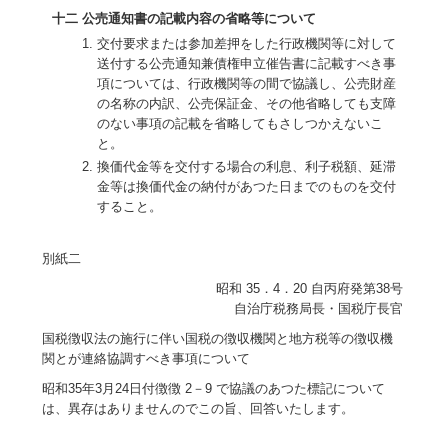
十二 公売通知書の記載内容の省略等について
交付要求または参加差押をした行政機関等に対して
送付する公売通知兼債権申立催告書に記載すべき事
項については、行政機関等の間で協議し、公売財産
の名称の内訳、公売保証金、その他省略しても支障
のない事項の記載を省略してもさしつかえないこ
と。
換価代金等を交付する場合の利息、利子税額、延滞
金等は換価代金の納付があつた日までのものを交付
すること。
別紙二
昭和 35．4．20 自丙府発第38号
自治庁税務局長・国税庁長官
国税徴収法の施行に伴い国税の徴収機関と地方税等の徴収機
関とが連絡協調すべき事項について
昭和35年3月24日付徴徴 2－9 で協議のあつた標記について
は、異存はありませんのでこの旨、回答いたします。